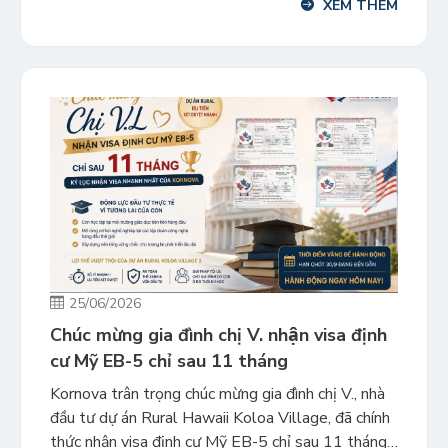
XEM THÊM
lập tức để bảo toàn các lợi thế hiện tại? Trong bối
cảnh nhu cầu visa […]
25/06/2026
Chúc mừng gia đình chị V. nhận visa định
cư Mỹ EB-5 chỉ sau 11 tháng
Kornova trân trọng chúc mừng gia đình chị V., nhà
đầu tư dự án Rural Hawaii Koloa Village, đã chính
thức nhận visa định cư Mỹ EB-5 chỉ sau 11 tháng