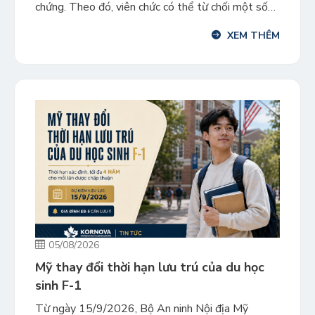
chứng. Theo đó, viên chức có thể từ chối một số
hồ sơ mà không cần gửi Yêu cầu bổ sung bằng
XEM THÊM
chứng (RFE) hoặc Thông báo dự định từ chối
(NOID) trước. Đây là chính […]
05/08/2026
Mỹ thay đổi thời hạn lưu trú của du học
sinh F-1
Từ ngày 15/9/2026, Bộ An ninh Nội địa Mỹ