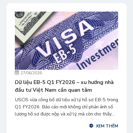
27/06/2026
Dữ liệu EB-5 Q1 FY2026 – xu hướng nhà
đầu tư Việt Nam cần quan tâm
USCIS vừa công bố dữ liệu xử lý hồ sơ EB-5 trong
Q1 FY2026. Báo cáo mới không chỉ phản ánh số
lượng hồ sơ được nộp và xử lý, mà còn cho thấy
những xu hướng đáng chú ý về nhu cầu đầu tư, tốc
XEM THÊM
độ xét duyệt và triển vọng của chương trình […]