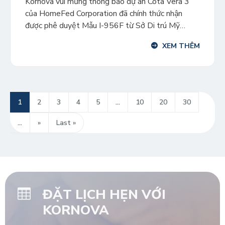
Kornova vui mừng thông báo dự án Cota Vera 3
của HomeFed Corporation đã chính thức nhận
được phê duyệt Mẫu I-956F từ Sở Di trú Mỹ
(USCIS) vào cuối tháng 5/2026. Đây là dự án khu
XEM THÊM
dân cư quy mô lớn nằm trong đại đô thị quy hoạch
tổng thể Otay Ranch, San Diego, […]
1
2
3
4
5
...
10
20
30
...
»
Last »
ĐẶT LỊCH HẸN VỚI
KORNOVA