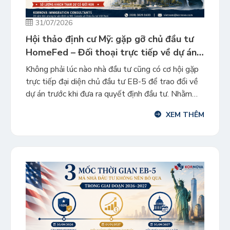
31/07/2026
Hội thảo định cư Mỹ: gặp gỡ chủ đầu tư
HomeFed – Đối thoại trực tiếp về dự án
EB-5 Cota Vera 3
Không phải lúc nào nhà đầu tư cũng có cơ hội gặp
trực tiếp đại diện chủ đầu tư EB-5 để trao đổi về
dự án trước khi đưa ra quyết định đầu tư. Nhằm
mang đến góc nhìn chuyên sâu và minh bạch,
XEM THÊM
Kornova trân trọng tổ chức Hội thảo gặp gỡ chủ
đầu […]