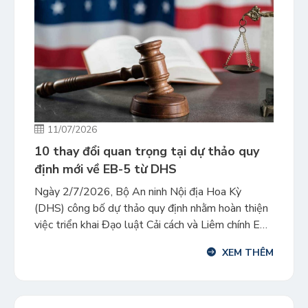
11/07/2026
10 thay đổi quan trọng tại dự thảo quy
định mới về EB-5 từ DHS
Ngày 2/7/2026, Bộ An ninh Nội địa Hoa Kỳ
(DHS) công bố dự thảo quy định nhằm hoàn thiện
việc triển khai Đạo luật Cải cách và Liêm chính EB-
5 (RIA 2022). Phần lớn nội dung là luật hóa các
XEM THÊM
chính sách đã được USCIS áp dụng từ năm 2022,
đồng thời làm rõ nhiều […]