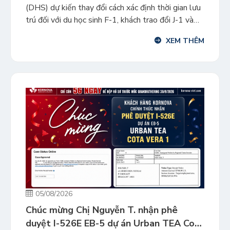
(DHS) dự kiến thay đổi cách xác định thời gian lưu
trú đối với du học sinh F-1, khách trao đổi J-1 và
đại diện truyền thông nước ngoài diện I. Theo quy
XEM THÊM
định mới, cơ chế “Duration of Status” (D/S) sẽ
được thay bằng thời […]
05/08/2026
Chúc mừng Chị Nguyễn T. nhận phê
duyệt I-526E EB-5 dự án Urban TEA Cota