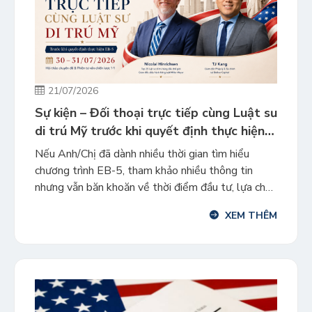
21/07/2026
Sự kiện – Đối thoại trực tiếp cùng Luật sư
di trú Mỹ trước khi quyết định thực hiện
EB-5
Nếu Anh/Chị đã dành nhiều thời gian tìm hiểu
chương trình EB-5, tham khảo nhiều thông tin
nhưng vẫn băn khoăn về thời điểm đầu tư, lựa chọn
dự án hay lộ trình phù hợp cho gia đình, thì đây là
XEM THÊM
cơ hội để trực tiếp trao đổi cùng các luật sư và
nhận được […]