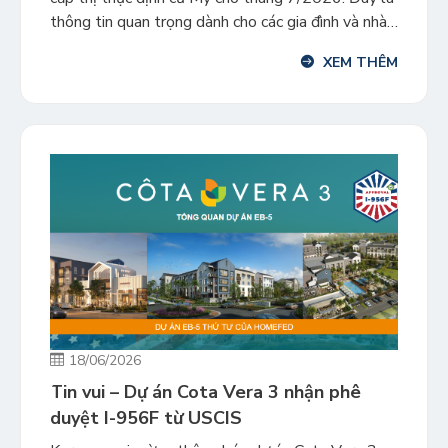
thông tin quan trọng dành cho các gia đình và nhà
đầu tư có nhu cầu định cư tại Mỹ. 1. Các Diện Bảo
XEM THÊM
Lãnh Gia Đình Các diện bảo lãnh gồm: […]
18/06/2026
Tin vui – Dự án Cota Vera 3 nhận phê
duyệt I-956F từ USCIS