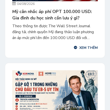
04/08/2026
Mỹ cân nhắc áp phí OPT 100.000 USD:
Gia đình du học sinh cần lưu ý gì?
Theo thông tin được The Wall Street Journal
đăng tải, chính quyền Mỹ đang thảo luận phương
án áp mức phí lên đến 100.000 USD đối với
chương trình Optional Practical Training – OPT
XEM THÊM
dành cho sinh viên quốc tế sau khi tốt nghiệp. Đây
hiện mới là phương án được cân nhắc nội bộ, […]