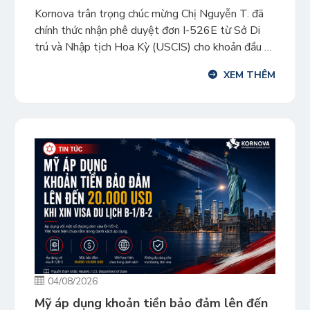
Vera 1
Kornova trân trọng chúc mừng Chị Nguyễn T. đã
chính thức nhận phê duyệt đơn I-526E từ Sở Di
trú và Nhập tịch Hoa Kỳ (USCIS) cho khoản đầu tư
vào dự án Urban TEA Cota Vera 1. Đây là cột
XEM THÊM
mốc quan trọng, đưa chị và gia đình tiến thêm một
bước trên hành […]
04/08/2026
Mỹ áp dụng khoản tiền bảo đảm lên đến