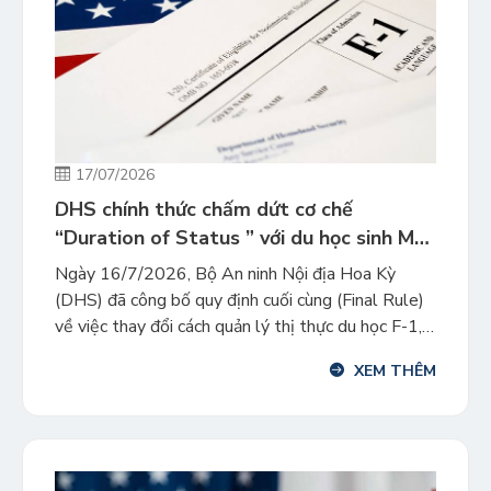
17/07/2026
DHS chính thức chấm dứt cơ chế
“Duration of Status ” với du học sinh Mỹ
– phụ huynh cần lưu ý gì?
Ngày 16/7/2026, Bộ An ninh Nội địa Hoa Kỳ
(DHS) đã công bố quy định cuối cùng (Final Rule)
về việc thay đổi cách quản lý thị thực du học F-1,
khách trao đổi J-1 và một số diện thị thực không
XEM THÊM
định cư khác. Đây được xem là một trong những
thay đổi quan […]