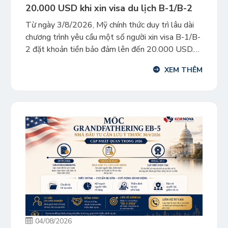
20.000 USD khi xin visa du lịch B-1/B-2
Từ ngày 3/8/2026, Mỹ chính thức duy trì lâu dài
chương trình yêu cầu một số người xin visa B-1/B-
2 đặt khoản tiền bảo đảm lên đến 20.000 USD.
Visa B-1/B-2 thường được sử dụng cho mục đích
XEM THÊM
công tác, du lịch, thăm thân hoặc điều trị y tế ngắn
hạn tại Mỹ. Quy định […]
04/08/2026