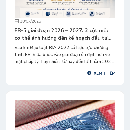
28/07/2026
EB-5 giai đoạn 2026 – 2027: 3 cột mốc
có thể ảnh hưởng đến kế hoạch đầu tư
của gia đình
Sau khi Đạo luật RIA 2022 có hiệu lực, chương
trình EB-5 đã bước vào giai đoạn ổn định hơn về
mặt pháp lý. Tuy nhiên, từ nay đến hết năm 2027
sẽ có ba mốc thời gian quan trọng có thể ảnh
XEM THÊM
hưởng trực tiếp đến kế hoạch đầu tư, chi phí cũng
như […]