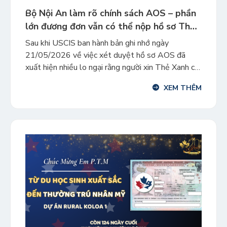
Bộ Nội An làm rõ chính sách AOS – phần
lớn đương đơn vẫn có thể nộp hồ sơ Thẻ
Xanh tại Mỹ
Sau khi USCIS ban hành bản ghi nhớ ngày
21/05/2026 về việc xét duyệt hồ sơ AOS đã
xuất hiện nhiều lo ngại rằng người xin Thẻ Xanh có
thể phải rời Mỹ để hoàn tất thủ tục tại quốc gia sở
XEM THÊM
tại. Tuy nhiên, trong thông báo mới nhất ngày
29/05/2026, Bộ An ninh […]