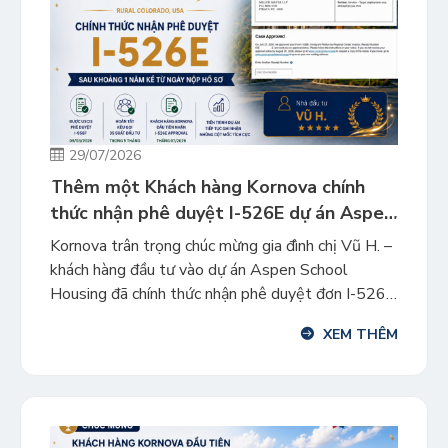
29/07/2026
Thêm một Khách hàng Kornova chính
thức nhận phê duyệt I-526E dự án Aspen
School Housing
Kornova trân trọng chúc mừng gia đình chị Vũ H. –
khách hàng đầu tư vào dự án Aspen School
Housing đã chính thức nhận phê duyệt đơn I-526E
sau một năm kể từ ngày nộp hồ sơ vào USCIS.
XEM THÊM
Đây là cột mốc đáng ghi nhận đối với gia đình chị
H., đồng thời […]