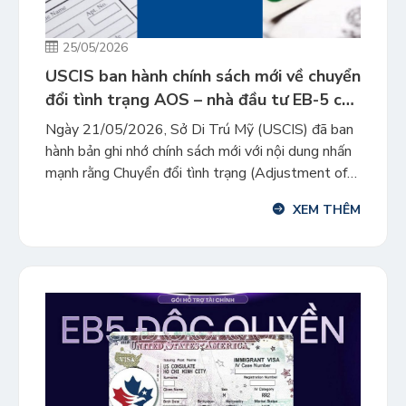
25/05/2026
USCIS ban hành chính sách mới về chuyển
đổi tình trạng AOS – nhà đầu tư EB-5 cần
lưu ý gì?
Ngày 21/05/2026, Sở Di Trú Mỹ (USCIS) đã ban
hành bản ghi nhớ chính sách mới với nội dung nhấn
mạnh rằng Chuyển đổi tình trạng (Adjustment of
Status – AOS) là một đặc quyền mang tính ngoại
XEM THÊM
lệ và phụ thuộc vào quyền xem xét của cơ quan di
trú, thay vì là một […]