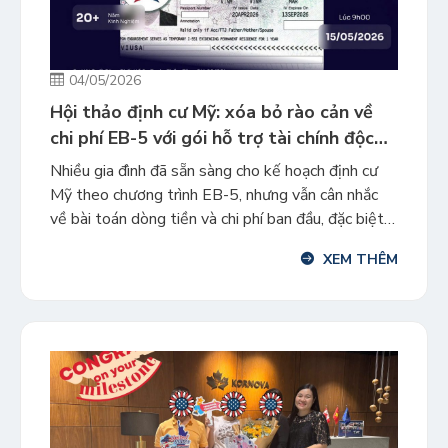
04/05/2026
Hội thảo định cư Mỹ: xóa bỏ rào cản về
chi phí EB-5 với gói hỗ trợ tài chính độc
quyền trước thềm tăng giá
Nhiều gia đình đã sẵn sàng cho kế hoạch định cư
Mỹ theo chương trình EB-5, nhưng vẫn cân nhắc
về bài toán dòng tiền và chi phí ban đầu, đặc biệt
trong bối cảnh mức đầu tư dự kiến điều chỉnh tăng
XEM THÊM
sau ngày 30/09. Để giúp nhà đầu tư tháo gỡ rào
cản […]