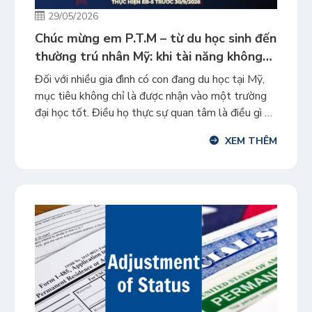
29/05/2026
Chúc mừng em P.T.M – từ du học sinh đến
thường trú nhân Mỹ: khi tài năng không
còn bị giới hạn bởi visa
Đối với nhiều gia đình có con đang du học tại Mỹ,
mục tiêu không chỉ là được nhận vào một trường
đại học tốt. Điều họ thực sự quan tâm là điều gì sẽ
xảy ra sau khi tốt nghiệp: liệu con có thể ở lại làm
XEM THÊM
việc, phát triển sự nghiệp và xây […]