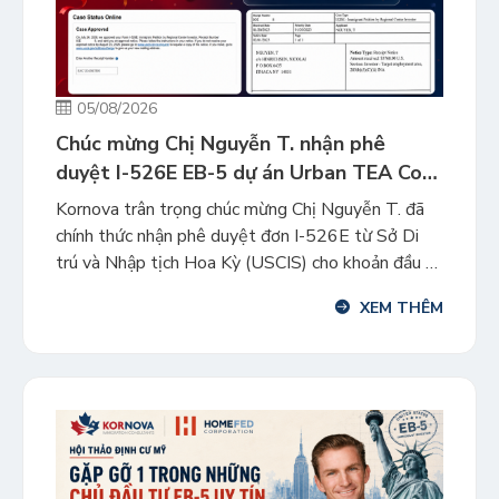
05/08/2026
Chúc mừng Chị Nguyễn T. nhận phê
duyệt I-526E EB-5 dự án Urban TEA Cota
Vera 1
Kornova trân trọng chúc mừng Chị Nguyễn T. đã
chính thức nhận phê duyệt đơn I-526E từ Sở Di
trú và Nhập tịch Hoa Kỳ (USCIS) cho khoản đầu tư
vào dự án Urban TEA Cota Vera 1. Đây là cột
XEM THÊM
mốc quan trọng, đưa chị và gia đình tiến thêm một
bước trên hành […]