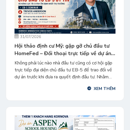
31/07/2026
Hội thảo định cư Mỹ: gặp gỡ chủ đầu tư
HomeFed – Đối thoại trực tiếp về dự án
EB-5 Cota Vera 3
Không phải lúc nào nhà đầu tư cũng có cơ hội gặp
trực tiếp đại diện chủ đầu tư EB-5 để trao đổi về
dự án trước khi đưa ra quyết định đầu tư. Nhằm
mang đến góc nhìn chuyên sâu và minh bạch,
XEM THÊM
Kornova trân trọng tổ chức Hội thảo gặp gỡ chủ
đầu […]