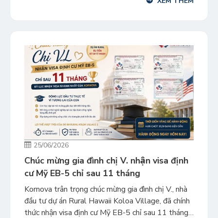
XEM THÊM
lập tức để bảo toàn các lợi thế hiện tại? Trong bối
cảnh nhu cầu visa […]
25/06/2026
Chúc mừng gia đình chị V. nhận visa định
cư Mỹ EB-5 chỉ sau 11 tháng
Kornova trân trọng chúc mừng gia đình chị V., nhà
đầu tư dự án Rural Hawaii Koloa Village, đã chính
thức nhận visa định cư Mỹ EB-5 chỉ sau 11 tháng