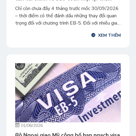
trước mốc 30/9/2026
Chỉ còn chưa đầy 4 tháng trước mốc 30/09/2026
– thời điểm có thể đánh dấu những thay đổi quan
trọng đối với chương trình EB-5. Đối với nhiều gia
đình đã và đang tìm hiểu EB-5, đây không còn là
XEM THÊM
giai đoạn tìm hiểu thông tin cơ bản. Thay vào đó,
câu hỏi quan […]
01/06/2026
Bộ Ngoại giao Mỹ công bố hạn ngạch visa