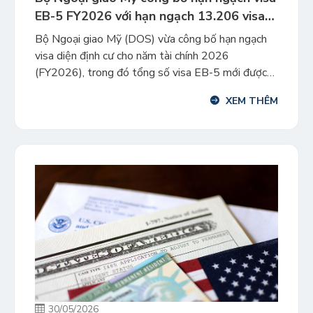
EB-5 FY2026 với hạn ngạch 13.206 visa
mới
Bộ Ngoại giao Mỹ (DOS) vừa công bố hạn ngạch
visa diện định cư cho năm tài chính 2026
(FY2026), trong đó tổng số visa EB-5 mới được
phân bổ là 13.206 visa, bao gồm 4.226 visa dành
XEM THÊM
cho nhóm Reserved và 8.980 visa dành cho nhóm
Unreserved. Đây là tín hiệu tích cực cho […]
30/05/2026