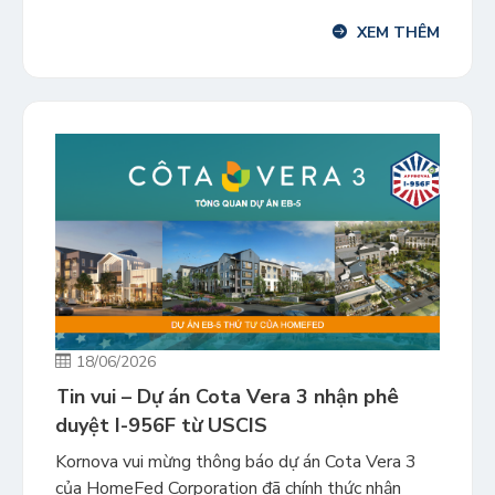
kể từ ngày nộp hồ sơ. Đây là kỷ lục nhận visa EB-
XEM THÊM
5 nhanh nhất của khách hàng Kornova tính đến
thời điểm hiện […]
18/06/2026
Tin vui – Dự án Cota Vera 3 nhận phê
duyệt I-956F từ USCIS
Kornova vui mừng thông báo dự án Cota Vera 3
của HomeFed Corporation đã chính thức nhận