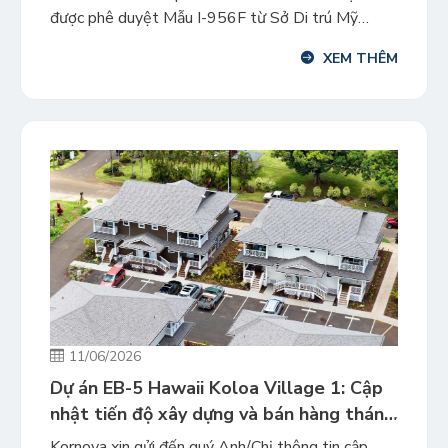
được phê duyệt Mẫu I-956F từ Sở Di trú Mỹ
(USCIS) vào cuối tháng 5/2026. Đây là dự án khu
XEM THÊM
dân cư quy mô lớn nằm trong đại đô thị quy hoạch
tổng thể Otay Ranch, San Diego, […]
11/06/2026
Dự án EB-5 Hawaii Koloa Village 1: Cập
nhật tiến độ xây dựng và bán hàng tháng
5/2026
Kornova xin gửi đến quý Anh/Chị thông tin cập