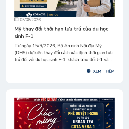
05/08/2026
Mỹ thay đổi thời hạn lưu trú của du học
sinh F-1
Từ ngày 15/9/2026, Bộ An ninh Nội địa Mỹ
(DHS) dự kiến thay đổi cách xác định thời gian lưu
trú đối với du học sinh F-1, khách trao đổi J-1 và
đại diện truyền thông nước ngoài diện I. Theo quy
XEM THÊM
định mới, cơ chế “Duration of Status” (D/S) sẽ
được thay bằng thời […]