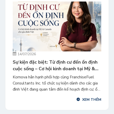
14/07/2026
Sự kiện đặc biệt: Từ định cư đến ổn định
cuộc sống – Cơ hội kinh doanh tại Mỹ &
Canada cho gia đình Việt
Kornova hân hạnh phối hợp cùng FranchiseFuel
Consultants Inc. tổ chức sự kiện dành cho các gia
đình Việt đang quan tâm đến kế hoạch định cư, ổn
định cuộc sống và tìm hiểu các cơ hội kinh doanh
XEM THÊM
thực tế tại Mỹ & Canada. Định cư không chỉ là câu
chuyện visa hay thẻ […]