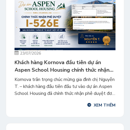
23/07/2026
Khách hàng Kornova đầu tiên dự án
Aspen School Housing chính thức nhận
phê duyệt I-526E
Kornova trân trọng chúc mừng gia đình chị Nguyễn
T. – khách hàng đầu tiên đầu tư vào dự án Aspen
School Housing đã chính thức nhận phê duyệt đơn
I-526E sau một năm kể từ ngày nộp hồ sơ vào
XEM THÊM
USCIS. Đây là cột mốc đáng ghi nhận đối với gia
đình chị T., […]