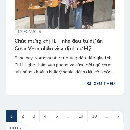
29/04/2026
Chúc mừng chị H. – nhà đầu tư dự án
Cota Vera nhận visa định cư Mỹ
Sáng nay, Kornova rất vui mừng đón tiếp gia đình
Chị H. ghé thăm văn phòng và cùng đội ngũ chụp
lại những khoảnh khắc ý nghĩa, đánh dấu cột mốc
quan trọng: cả gia đình chính thức nhận visa định cư
XEM THÊM
Mỹ với dự án Urban TEA – Cota Vera. Tháng 4 cả
gia […]
1
2
3
4
5
...
10
20
...
»
Last »