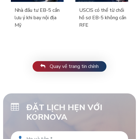
Nhà đầu tư EB-5 cần
USCIS có thể từ chối
lưu ý khi bay nội địa
hồ sơ EB-5 không cần
Mỹ
RFE
Quay về trang tin chính
ĐẶT LỊCH HẸN VỚI
KORNOVA