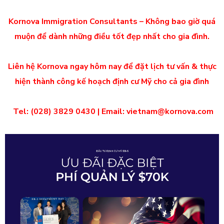
Kornova Immigration Consultants – Không bao giờ quá
muộn để dành những điều tốt đẹp nhất cho gia đình.
Liên hệ Kornova ngay hôm nay để đặt lịch tư vấn & thực
hiện thành công kế hoạch định cư Mỹ cho cả gia đình
Tel: (028) 3829 0430 | Email: vietnam@kornova.com