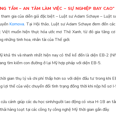
NG TẦM – AN TÂM LÀM VIỆC – SỰ NGHIỆP BAY CAO”
tham gia của diễn giả đặc biệt – Luật sư Adam Schaye – Luật sư
quyền
Kornova
. Tại Hội thảo, Luật sư Adam Schaye đem đến các t
 Việt muốn hiện thực hóa ước mơ Thẻ Xanh, từ đó gia tăng cơ h
ng những tinh hoa, nhân tài của Thế giới.
Mỹ khả thi và nhanh nhất hiện nay có thể kể đến là diện EB-2 (
đang tìm kiếm con đường ở lại Mỹ hợp pháp với diện EB-5.
ời gian thụ lý và chi phí thấp hơn so với diện đầu tư trong khi E
g lợi thế của việc chuyển đổi tình trạng đồng thời khi nộp hồ sơ I
 cứu cánh giúp các du học sinh/người lao động có visa H-1B an t
thải hàng loạt tại các công ty công nghệ Mỹ thời gian gần đây.