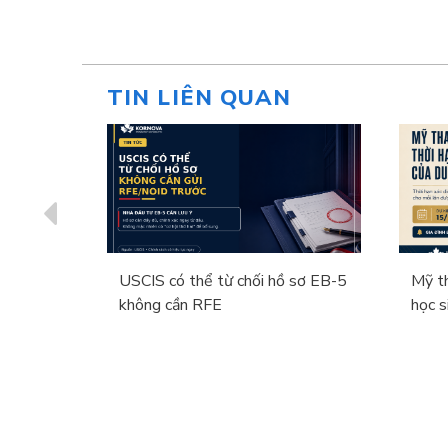
TIN LIÊN QUAN
ại dự thảo
USCIS có thể từ chối hồ sơ EB-5
Mỹ th
ừ DHS
không cần RFE
học s