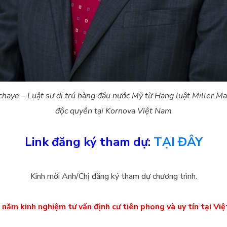
aye – Luật sư di trú hàng đầu nước Mỹ từ Hãng luật Miller May
độc quyền tại Kornova Việt Nam
Link đăng ký tham dự:
TẠI ĐÂY
Kính mời Anh/Chị đăng ký tham dự chương trình.
 năm kinh nghiệm tư vấn định cư tiên phong và uy tín tại Vi