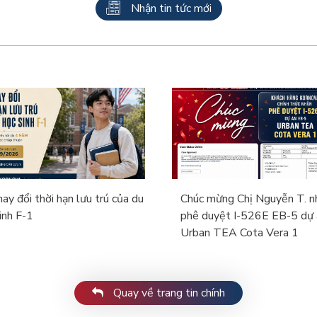
Nhận tin tức mới
ay đổi thời hạn lưu trú của du
Chúc mừng Chị Nguyễn T. n
inh F-1
phê duyệt I-526E EB-5 dự 
Urban TEA Cota Vera 1
Quay về trang tin chính