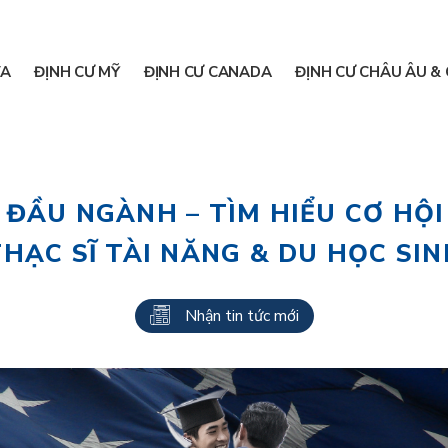
A
ĐỊNH CƯ MỸ
ĐỊNH CƯ CANADA
ĐỊNH CƯ CHÂU ÂU & 
 ĐẦU NGÀNH – TÌM HIỂU CƠ HỘI
THẠC SĨ TÀI NĂNG & DU HỌC SIN
Nhận tin tức mới