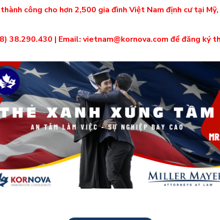
 thành công cho hơn 2,500 gia đình Việt Nam định cư tại Mỹ
28) 38.290.430 | Email: vietnam@kornova.com để đăng ký t