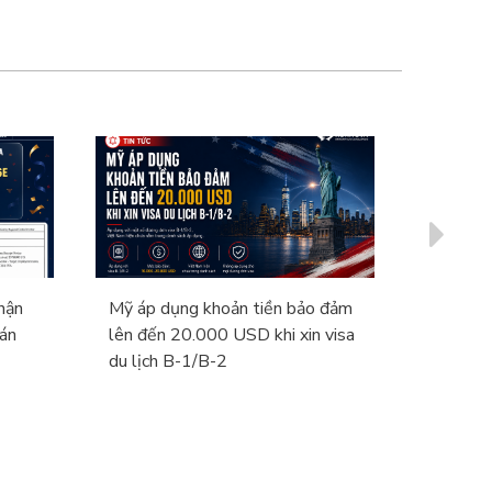
hận
Mỹ áp dụng khoản tiền bảo đảm
EB-5 20
án
lên đến 20.000 USD khi xin visa
30/9 Cầ
du lịch B-1/B-2