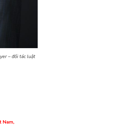
er – đối tác luật
ệt Nam,