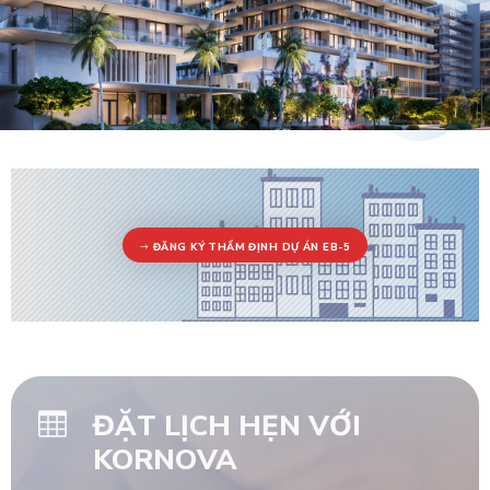
ĐĂNG KÝ THẨM ĐỊNH DỰ ÁN EB-5
ĐẶT LỊCH HẸN VỚI
KORNOVA