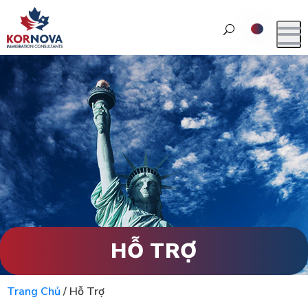
HỖ TRỢ
Trang Chủ
/
Hỗ Trợ