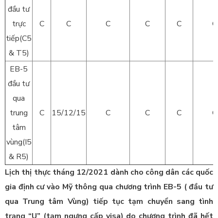
đầu tư
trực
C
C
C
C
C
C
tiếp(C5
& T5)
EB-5
đầu tư
qua
trung
C
15/12/15
C
C
C
C
tâm
vùng(I5
& R5)
Lịch thị thực tháng 12/2021 dành cho công dân các quốc
gia định cư vào Mỹ thông qua chương trình EB-5 ( đầu tư
qua Trung tâm Vùng) tiếp tục tạm chuyển sang tình
trạng “U” (tạm ngưng cấp visa) do chương trình đã hết