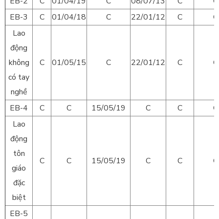
EB-2
C
01/04/19
C
08/07/13
C
C
EB-3
C
01/04/18
C
22/01/12
C
C
Lao
động
không
C
01/05/15
C
22/01/12
C
C
có tay
nghề
EB-4
C
C
15/05/19
C
C
C
Lao
động
tôn
C
C
15/05/19
C
C
C
giáo
đặc
biệt
EB-5