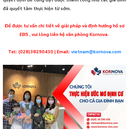
đã quyết tâm thực hiện từ sớm.
Để được tư vấn chi tiết về giải pháp và định hướng hồ sơ
EB5 , vui lòng liên hệ văn phòng Kornova.
Tel: (028)38290430 | Email:
vietnam@kornova.com