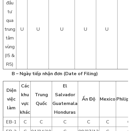
đầu
tư
qua
trung
U
U
U
U
U
tâm
vùng
(I5 &
R5)
B – Ngày tiếp nhận đơn (Date of Filing)
Các
El
Diện
khu
Trung
Salvador
việc
Ấn Độ
Mexico
Philip
vực
Quốc
Guatemala
làm
khác
Honduras
EB-1
C
C
C
C
C
C