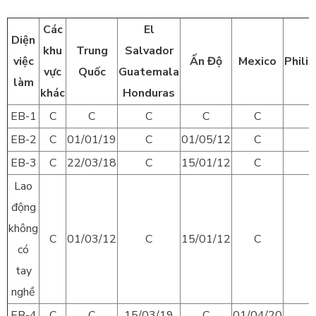
Các
El
Diện
khu
Trung
Salvador
việc
Ấn Độ
Mexico
Phili
vực
Quốc
Guatemala
làm
khác
Honduras
EB-1
C
C
C
C
C
EB-2
C
01/01/19
C
01/05/12
C
EB-3
C
22/03/18
C
15/01/12
C
Lao
động
không
C
01/03/12
C
15/01/12
C
có
tay
nghề
EB-4
C
C
15/03/19
C
01/04/20