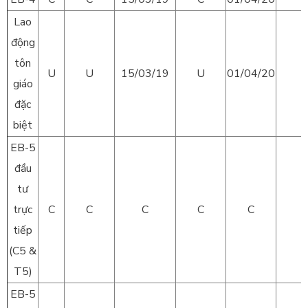
Lao
động
tôn
U
U
15/03/19
U
01/04/20
giáo
đặc
biệt
EB-5
đầu
tư
trực
C
C
C
C
C
tiếp
(C5 &
T5)
EB-5