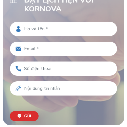
ĐẶT LỊCH HẸN VỚI
KORNOVA
GỬI