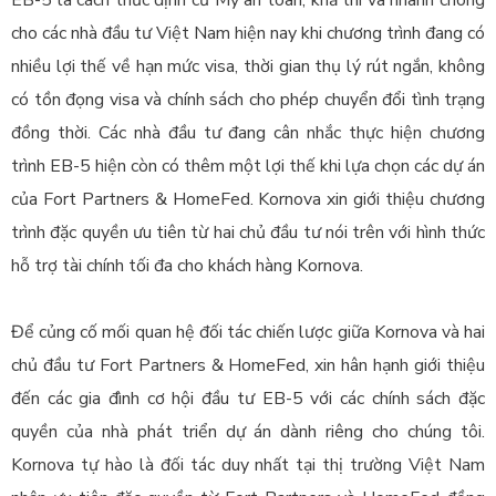
EB-5 là cách thức định cư Mỹ an toàn, khả thi và nhanh chóng
cho các nhà đầu tư Việt Nam hiện nay khi chương trình đang có
nhiều lợi thế về hạn mức visa, thời gian thụ lý rút ngắn, không
có tồn đọng visa và chính sách cho phép chuyển đổi tình trạng
đồng thời. Các nhà đầu tư đang cân nhắc thực hiện chương
trình EB-5 hiện còn có thêm một lợi thế khi lựa chọn các dự án
của Fort Partners & HomeFed. Kornova xin giới thiệu chương
trình đặc quyền ưu tiên từ hai chủ đầu tư nói trên với hình thức
hỗ trợ tài chính tối đa cho khách hàng Kornova.
Để củng cố mối quan hệ đối tác chiến lược giữa Kornova và hai
chủ đầu tư Fort Partners & HomeFed, xin hân hạnh giới thiệu
đến các gia đình cơ hội đầu tư EB-5 với các chính sách đặc
quyền của nhà phát triển dự án dành riêng cho chúng tôi.
Kornova tự hào là đối tác duy nhất tại thị trường Việt Nam