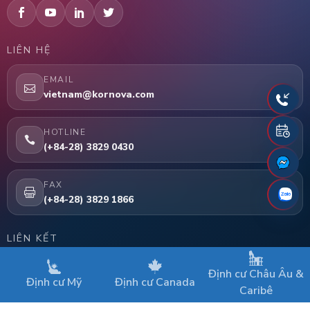
LIÊN HỆ
EMAIL
vietnam@kornova.com
HOTLINE
(+84-28) 3829 0430
FAX
(+84-28) 3829 1866
LIÊN KẾT
Trang chủ
Định cư Châu Âu &
Định cư Mỹ
Định cư Canada
Chương trình EB-5
Caribê
Dịch vụ thẩm định dự án EB-5