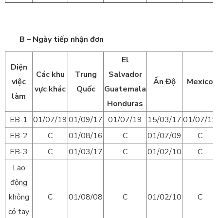
B – Ngày tiếp nhận đơn
El
Diện
Các khu
Trung
Salvador
việc
Ấn Độ
Mexico
vực khác
Quốc
Guatemala
làm
Honduras
EB-1
01/07/19
01/09/17
01/07/19
15/03/17
01/07/19
EB-2
C
01/08/16
C
01/07/09
C
EB-3
C
01/03/17
C
01/02/10
C
Lao
động
không
C
01/08/08
C
01/02/10
C
có tay