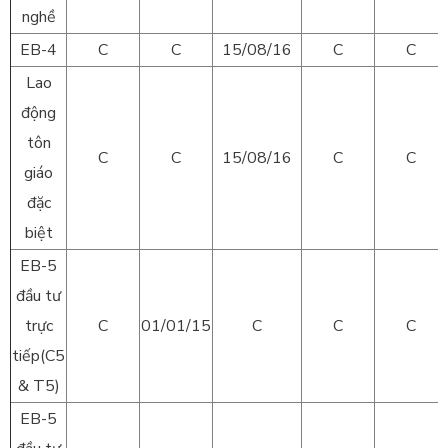
nghề
EB-4
C
C
15/08/16
C
C
Lao
động
tôn
C
C
15/08/16
C
C
giáo
đặc
biệt
EB-5
đầu tư
trực
C
01/01/15
C
C
C
tiếp(C5
& T5)
EB-5