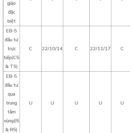
giáo
đặc
biệt
EB-5
đầu tư
trực
C
22/10/14
C
22/11/17
C
tiếp(C5
& T5)
EB-5
đầu tư
qua
trung
U
U
U
U
U
tâm
vùng(I5
& R5)