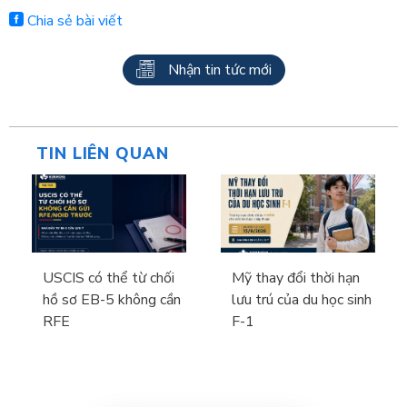
Chia sẻ bài viết
Nhận tin tức mới
TIN LIÊN QUAN
USCIS có thể từ chối
Mỹ thay đổi thời hạn
hồ sơ EB-5 không cần
lưu trú của du học sinh
RFE
F-1