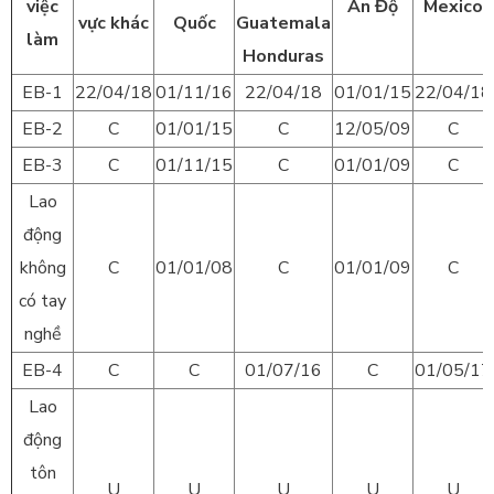
việc
Ấn Độ
Mexico
vực khác
Quốc
Guatemala
làm
Honduras
EB-1
22/04/18
01/11/16
22/04/18
01/01/15
22/04/18
EB-2
C
01/01/15
C
12/05/09
C
EB-3
C
01/11/15
C
01/01/09
C
Lao
động
không
C
01/01/08
C
01/01/09
C
có tay
nghề
EB-4
C
C
01/07/16
C
01/05/17
Lao
động
tôn
U
U
U
U
U