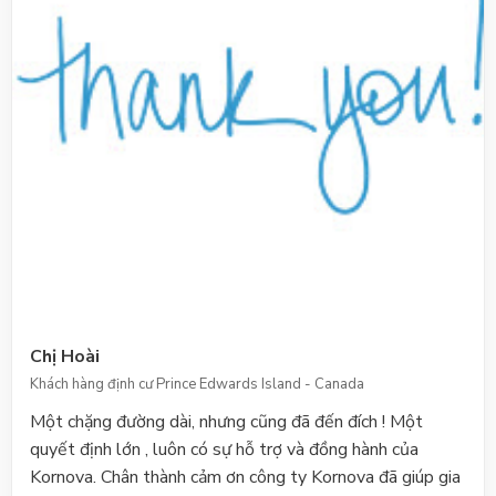
đầu. Đội ngũ nhân viên Kornova chăm sóc khách hàng
đúng chuẩn chuyên nghiệp. Các chị đã giúp hồ sơ chúng
tôi rõ ràng, minh bạch, liên hệ nhanh chóng với phía nước
ngoài, nên tiến trình được hoàn tất đúng như hợp đồng ký
kết. Khi bạn bè hỏi chúng tôi về dịch vụ định cư, bằng
tấm chân tình, chúng tôi đều chia sẻ: Hãy liên hệ công ty
Kornova! My Ha’s family Thư Cảm Ơn Từ Gia Đình Lâm
Mỹ HàKhách hàng Kornova Thành Công Nhận Được Visa
Định Cư
Chị Hoài
Khách hàng định cư Prince Edwards Island - Canada
Một chặng đường dài, nhưng cũng đã đến đích ! Một
quyết định lớn , luôn có sự hỗ trợ và đồng hành của
Kornova. Chân thành cảm ơn công ty Kornova đã giúp gia