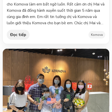
cho Kornova làm em bất ngờ luôn. Rất cảm ơn chị Mai và
Kornova đã đồng hành xuyên suốt thời gian 5 năm qua
cùng gia đình em. Em rất tin tưởng chị và Kornova và
luôn giới thiệu Kornova cho bạn bè em. Chúc chị Mai và
tập thể Kornova nhiều sức khoẻ và luôn thành công nhé.
Đọc tiếp
Cảm ơn chị Mai !Anh Nhật Và Chị Vân – Khách Hàng EB5
Kornova
KornovaKhách hàng EB5 Kornova đang định cư tại Mỹ