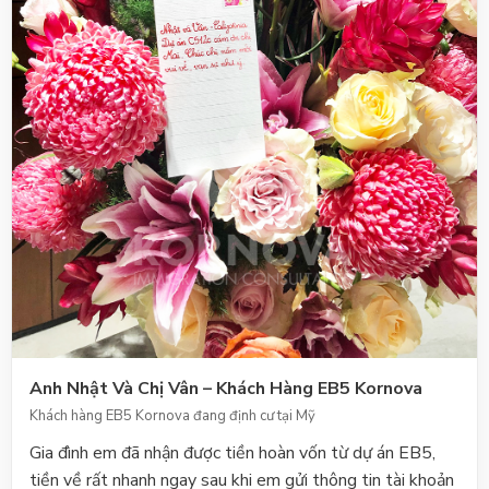
nhiệt huyết mà không đòi hỏi bất cứ thêm chi phí gì phát
sinh. Đó là điều tôi đánh giá rất cao Công ty Kornova nói
chung và chi Lê Thư nói riêng. Bằng lá thư này, gia đình
tôi xin gửi lời cảm ơn sâu sắc đến quí công ty Kornova và
cá nhân chị Lê Th. Bên cạnh việc giới thiệu gia đình, bạn
bè, đồng nghiệp cho quí công ty Kornova, tôi cũng đồng ý
cho chị Lê Thư dùng tên của tôi, số điện thoại của tôi tại
Mỹ và Việt nam để cho các khách hàng tiềm năng cần
tham chiếu và tư vấn về hiệu quả đầu tư nếu cần thiết.
Một lần nữa gia đình tôi xin gửi tới quí Công ty, chị Lê
Thư lời chúc sức khoẻ và lời cảm ơn trân trọng nhất. Kính
thư. LÊ, MINH LONGThư Cảm Ơn Từ Khách Hàng
EB5Khách Hàng EB5 Nhận Hoàn Tiền Đầu Tư Tháng
5/2021
Anh Nhật Và Chị Vân – Khách Hàng EB5 Kornova
Khách hàng EB5 Kornova đang định cư tại Mỹ
Gia đình em đã nhận được tiền hoàn vốn từ dự án EB5,
tiền về rất nhanh ngay sau khi em gửi thông tin tài khoản