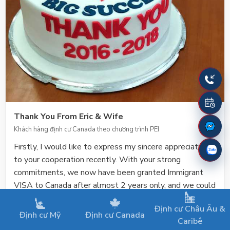
Thank You From Eric & Wife
Khách hàng định cư Canada theo chương trình PEI
Firstly, I would like to express my sincere appreciation
to your cooperation recently. With your strong
commitments, we now have been granted Immigrant
VISA to Canada after almost 2 years only, and we could
be able to settle in PEI, Canada now. With this email, I
Định cư Châu Âu &
am so happy to inform that my family will fly to PEI this
Định cư Mỹ
Định cư Canada
Caribê
month, and hoping you could share the happiness with