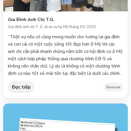
Gia Đình Anh Chị T.G.
Gia đình anh chị T. G. đi an cư tại Mỹ tháng 03/ 2020
“Thật sự nếu có cùng mong muốn cho tương lai gia đình
và con cái có một cuộc sống tốt đẹp hơn ở Mỹ thì các
anh chị cần phải nhanh chóng nắm bắt cơ hội định cư ở Mỹ
một cách hợp pháp thông qua chương trình EB-5 và
không nên chần chừ. Lý do là không có một chương trình
định cư nào tốt sẽ mãi tồn tại, đặc biệt là dưới các chính
sách nhập cư đang ngày một thay đổi khắt khe hơn (hầu
Đọc tiếp
như ở các nước) cũng như con đường trở thành công dân
Kornova
Mỹ ngày một thu hẹp. Nhà mình may mắn lựa chọn đúng
Kornova làm đơn vị đồng hành trong suốt 3 năm thực
hiện hồ sơ. Rất cảm ơn Kornova! (Gia đình anh chị thực
hiện dự án Escaya của Kornova) Gia Đình Anh Chị T.G.Gia
đình anh chị T. G. đi an cư tại Mỹ tháng 03/ 2020