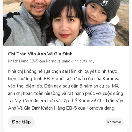
đứa bạn hỏi "Ủa Ân? làm sao mà đi định cư cả gia đình
qua Canada hay vậy". Câu trả lời sẽ luôn là "Vui lòng liên
hệ công ty Kornova Việt Nam, chuyên tư vấn định cư Mỹ-
Canada, địa chỉ lầu 8 tòa nhà Cienco 4, 180 Nguyễn Thị
Minh Khai, P6, Q3, TPHCM, gặp team chị Mai-chị Nga,
password: bạn của Ân. An Q. Nguyen, BSc, MBA,
Director Thanh Phuong Metal Trading Co., Ltd Website:
www.phelieuthanhphuong.com Anh Ân Nguyễn Và Gia
Chị Trần Vân Anh Và Gia Đình
ĐìnhKhách Hàng Kornova - Chương Trình PEI, Canada
Khách Hàng EB-5 của Kornova đang định cư tại Mỹ
Nhà chị không hề lựa chọn sai lầm khi quyết định thực
hiện chương trình EB-5 dưới sự tư vấn của của Kornova
vào thời điểm đó. Đến nay, sau gần 3 năm an cư tại Mỹ,
anh chị hoàn toàn hài lòng và rất hạnh phúc với cuộc sống
tại Mỹ. Cảm ơn em Lưu và tập thể Kornova! Chị Trần Vân
Anh Và Gia ĐìnhKhách Hàng EB-5 của Kornova đang
định cư tại Mỹ
Đọc tiếp
Kornova