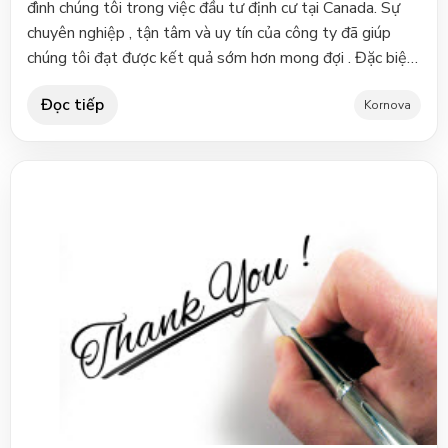
đình chúng tôi trong việc đầu tư định cư tại Canada. Sự
chuyên nghiệp , tận tâm và uy tín của công ty đã giúp
chúng tôi đạt được kết quả sớm hơn mong đợi . Đặc biệt,
cảm ơn Ms Thư và các cộng sự đã hết lòng hỗ trợ, tư vấn
Đọc tiếp
chuyên nghiệp và luôn theo sát gia đình từ việc hỗ trợ
Kornova
giấy tờ lúc ban đầu đến ngày nhận được vi sa. Chúc công
ty Kornova ngày càng vững mạnh và phát triển .Chị
HoàiKhách hàng định cư Prince Edwards Island - Canada