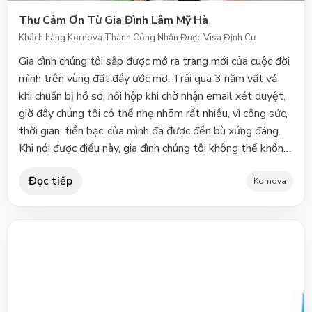
Kornova đang định cư tại Mỹ với Chương Trình EB-5
Thư Cảm Ơn Từ Gia Đình Lâm Mỹ Hà
Khách hàng Kornova Thành Công Nhận Được Visa Định Cư
Gia đình chúng tôi sắp được mở ra trang mới của cuộc đời
mình trên vùng đất đầy ước mơ. Trải qua 3 năm vất vả
khi chuẩn bị hồ sơ, hồi hộp khi chờ nhận email xét duyệt,
giờ đây chúng tôi có thể nhẹ nhõm rất nhiều, vì công sức,
thời gian, tiền bạc..của mình đã được đền bù xứng đáng.
Khi nói được điều này, gia đình chúng tôi không thể không
nhắc đến cái tên Kornova. Từ ngày đầu tiên ký hợp đồng
Đọc tiếp
dịch vụ với công ty, gia đình chúng tôi tin rằng đã tìm
Kornova
được người bạn đồng hành trong những ngày vượt biển
sắp đến. Kornova giúp chúng tôi trong việc hoàn tất các
thủ tục giấy tờ cần thiết, cũng như liên lạc với bộ phận
liên quan của phía chính phủ và họ đã hoàn thành trách
nhiệm của mình một cách xuất sắc. Với trường hợp gia
đình tôi, mọi thủ tục đã được tiếp nhận và giải quyết
thông suốt và suôn sẻ, đúng tiến độ như kế hoạch ban