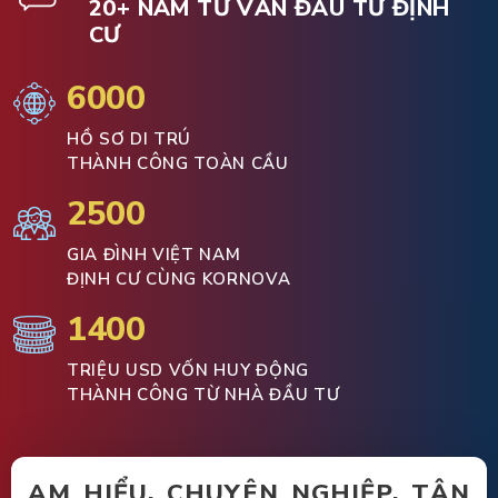
20+ NĂM TƯ VẤN ĐẦU TƯ ĐỊNH
CƯ
6000
HỒ SƠ DI TRÚ
THÀNH CÔNG TOÀN CẦU
2500
GIA ĐÌNH VIỆT NAM
ĐỊNH CƯ CÙNG KORNOVA
1400
TRIỆU USD VỐN HUY ĐỘNG
THÀNH CÔNG TỪ NHÀ ĐẦU TƯ
AM HIỂU, CHUYÊN NGHIỆP, TẬN