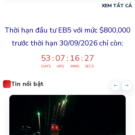
XEM TẤT CẢ
Thời hạn đầu tư EB5 với mức $800,000
trước thời hạn 30/09/2026 chỉ còn:
53
:
07
:
16
:
25
DAYS
HRS
MINS
SECS
Tin nổi bật