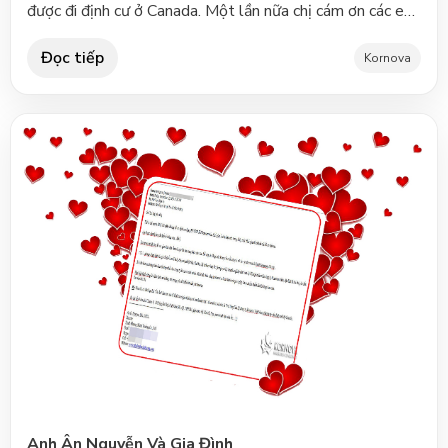
được đi định cư ở Canada. Một lần nữa chị cám ơn các em
rất nhiều. Chúc các em và gia đình luôn mạnh khoẻ, hạnh
Đọc tiếp
phúc và nhiều thành công. Best regards, Chị Hương Thư
Kornova
Cảm Ơn Từ Khách Hàng KornovaKhách hàng Kornova -
Chị Hương - đang an cư tại Canada
Anh Ân Nguyễn Và Gia Đình