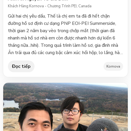
Khách Hàng Kornova - Chương Trình PEI, Canada
Gửi hai chị yêu dấu, Thế là chị em ta đã đi hết chặn
đường hồ sơ định cư dạng PNP EOI-PEI Summerside,
thời gian 2 năm bay vèo trong chớp mắt (thời gian đã
nhanh mà hồ sơ nhà em còn được nhanh hơn dự kiến 6
tháng nữa...hihi). Trong quá trình làm hồ sơ, gia đình nhà
Ân trải qua đủ các cung bậc cảm xúc: hồi hộp, lo lắng, hào
hứng rồi cuối cùng là vỡ òa - y như xem đá banh
Đọc tiếp
Seagames 30 vậy. Nhưng cũng nhờ đó, gia đình Ân mới
Kornova
thấy được sự nhiệt tình, tận tâm, kỹ lưỡng cùng tác
phong cực kỳ chuyên nghiệp của toàn bộ đội ngũ nhân
viên công ty Kornova mình, đặc biệt là hai chị yêu dấu. Xin
dành trọn những tình cảm tốt đẹp nhất cho công ty
Kornova nhà mình. Xin kính chúc công ty Kornova luôn
thành công và giúp được nhiều nhiều khách hàng hơn nữa.
Đặc biệt dành riêng lời chúc luôn xinh đẹp, trẻ trung, yêu
đời đến hai chị yêu thương. Em của hai chị. PS: Vừa rồi, có