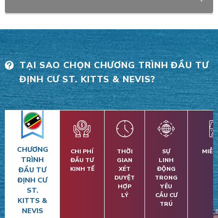
TẠI SAO CHỌN CHƯƠNG TRÌNH ĐẦU TƯ
ĐỊNH CƯ ST. KITTS & NEVIS?
CHƯƠNG
CHI PHÍ
THỜI
SỰ
MIỄN
TRÌNH
ĐẦU TƯ
GIAN
LINH
KINH TẾ
XÉT
ĐỘNG
ĐẦU TƯ
DUYỆT
TRONG
ĐỊNH CƯ
HỢP
YÊU
ST.
LÝ
CẦU CƯ
KITTS &
TRÚ
NEVIS