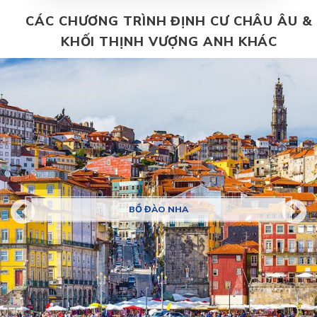
CÁC CHƯƠNG TRÌNH ĐỊNH CƯ CHÂU ÂU &
KHỐI THỊNH VƯỢNG ANH KHÁC
BỒ ĐÀO NHA