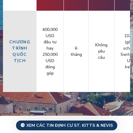
400,000
USD
132 
CHƯƠNG
đầu tư
(gồ
Không
TRÌNH
hay
6
sche
yêu
QUỐC
250,000
tháng
Switze
cầu
TỊCH
USD
UK
đóng
Irel
góp
XEM CÁC TIN ĐỊNH CƯ ST. KITTS & NEVIS