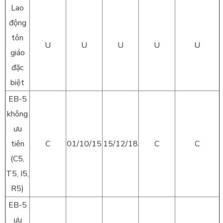
Lao
động
tôn
U
U
U
U
U
giáo
đặc
biệt
EB-5
không
ưu
tiên
C
01/10/15
15/12/18
C
C
(C5,
T5, I5,
R5)
EB-5
ưu