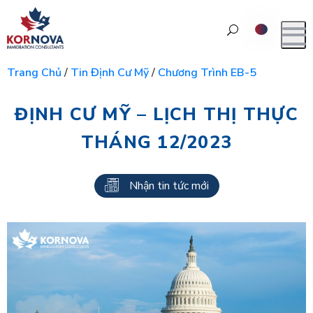
Trang Chủ
/
Tin Định Cư Mỹ
/
Chương Trình EB-5
ĐỊNH CƯ MỸ – LỊCH THỊ THỰC
THÁNG 12/2023
Nhận tin tức mới