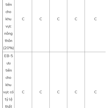
tiên
cho
khu
C
C
C
C
C
vực
nông
thôn
(20%)
EB-5
ưu
tiên
cho
khu
vực có
C
C
C
C
C
tỷ lệ
thất