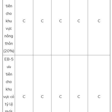
tiên
cho
khu
C
C
C
C
C
vực
nông
thôn
(20%)
EB-5
ưu
tiên
cho
khu
vực có
C
C
C
C
C
tỷ lệ
thất