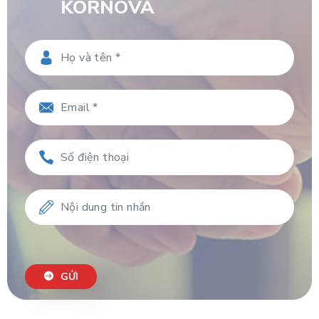
KORNOVA
GỬI