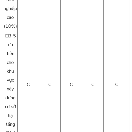
nghiệp
cao
(10%)
EB-5
ưu
tiên
cho
khu
vực
C
C
C
C
C
xây
dựng
cơ sở
hạ
tầng