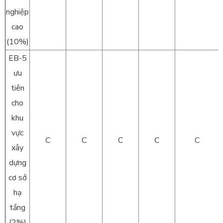
nghiệp
cao
(10%)
EB-5
ưu
tiên
cho
khu
vực
C
C
C
C
C
xây
dựng
cơ sở
hạ
tầng
(2%)