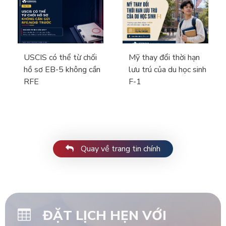
USCIS có thể từ chối
Mỹ thay đổi thời hạn
hồ sơ EB-5 không cần
lưu trú của du học sinh
RFE
F-1
Quay về trang tin chính
ĐẶT LỊCH HẸN VỚI