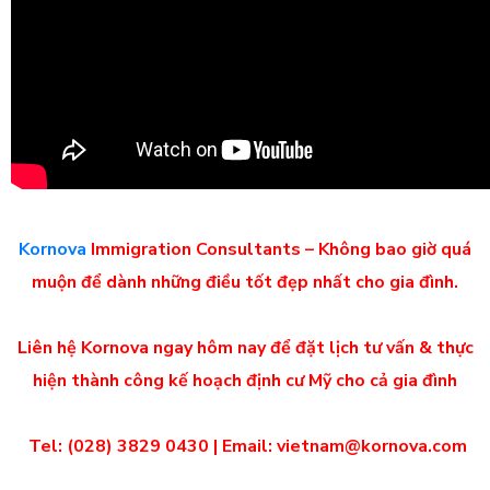
Kornova
Immigration Consultants – Không bao giờ quá
muộn để dành những điều tốt đẹp nhất cho gia đình.
Liên hệ Kornova ngay hôm nay để đặt lịch tư vấn & thực
hiện thành công kế hoạch định cư Mỹ cho cả gia đình
Tel: (028) 3829 0430 | Email: vietnam@kornova.com