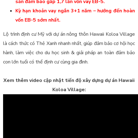
sản đảm bảo gấp 1,7 lần vốn vay EB-5.
Kỳ hạn khoản vay ngắn 3+1 năm – hướng đến hoàn
vốn EB-5 sớm nhất.
Lộ trình định cư Mỹ với dự án nông thôn Hawaii Koloa Village
là cách thức có Thẻ Xanh nhanh nhất, giúp đảm bảo cơ hội học
hành, làm việc cho du học sinh & giải pháp an toàn đảm bảo
con lớn tuổi có thể định cư cùng gia đình.
Xem thêm video cập nhật tiến độ xây dựng dự án Hawaii
Koloa Village: