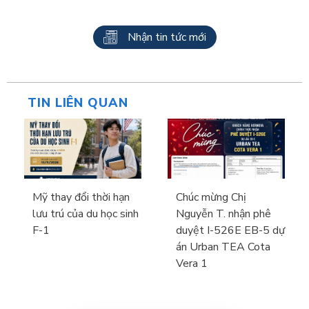
Nhận tin tức mới
TIN LIÊN QUAN
Mỹ thay đổi thời hạn
Chúc mừng Chị
lưu trú của du học sinh
Nguyễn T. nhận phê
F-1
duyệt I-526E EB-5 dự
án Urban TEA Cota
Vera 1