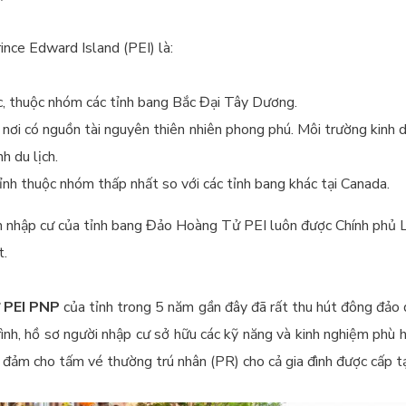
nce Edward Island (PEI) là:
ược, thuộc nhóm các tỉnh bang Bắc Đại Tây Dương.
 nơi có nguồn tài nguyên thiên nhiên phong phú. Môi trường kinh d
h du lịch.
 tỉnh thuộc nhóm thấp nhất so với các tỉnh bang khác tại Canada.
ch nhập cư của tỉnh bang Đảo Hoàng Tử PEI luôn được Chính phủ 
t.
ư
PEI PNP
của tỉnh trong 5 năm gần đây đã rất thu hút đông đả
rình, hồ sơ người nhập cư sở hữu các kỹ năng và kinh nghiệm phù
 đảm cho tấm vé thường trú nhân (PR) cho cả gia đình được cấp tạ