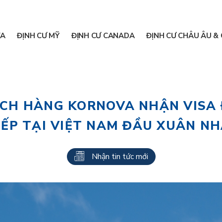
A
ĐỊNH CƯ MỸ
ĐỊNH CƯ CANADA
ĐỊNH CƯ CHÂU ÂU & 
CH HÀNG KORNOVA NHẬN VISA 
IẾP TẠI VIỆT NAM ĐẦU XUÂN N
Nhận tin tức mới