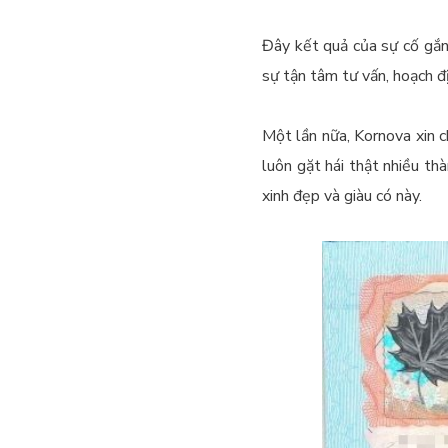
Đây kết quả của sự cố gắng
sự tận tâm tư vấn, hoạch đị
Một lần nữa, Kornova xin c
luôn gặt hái thật nhiều thà
xinh đẹp và giàu có này.