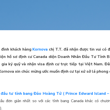
 đình khách hàng
Kornova
chị T.T. đã nhận được tin vui có 
c hiện hồ sơ định cư Canada diện Doanh Nhân Đầu Tư Tỉnh 
 gia ký quỹ và nhận visa định cư trực tiếp tại Việt Nam. Đ
 Kornova xin chúc mừng ước muốn định cư tại xứ sở lá phong 
đầu tư tỉnh bang Đảo Hoàng Tử ( Prince Edward Island –
ầu đơn giản nhất so với các tỉnh bang Canada khác có chươ
k
).