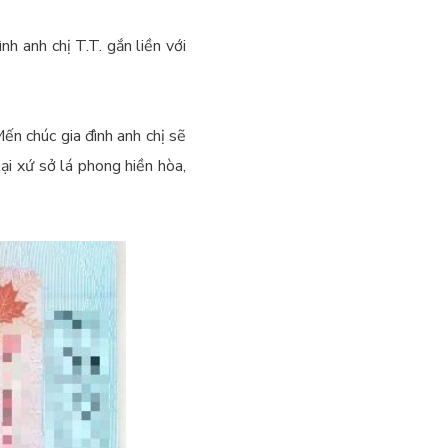
h anh chị T.T. gắn liền với
ến chúc gia đình anh chị sẽ
tại xứ sở lá phong hiền hòa,