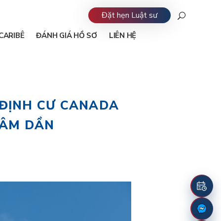
Đặt hẹn Luật sư
CARIBÊ
ĐÁNH GIÁ HỒ SƠ
LIÊN HỆ
ĐỊNH CƯ CANADA
HÂM DẦN