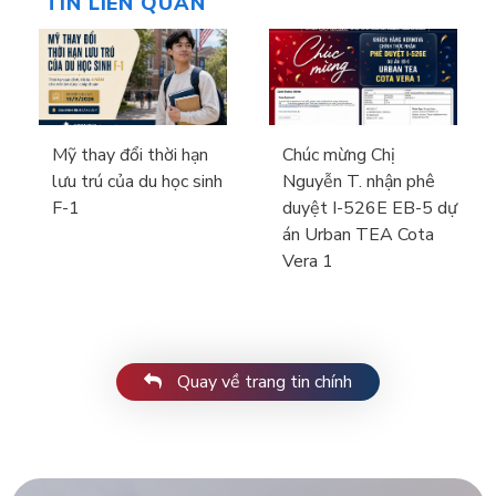
TIN LIÊN QUAN
Mỹ thay đổi thời hạn
Chúc mừng Chị
lưu trú của du học sinh
Nguyễn T. nhận phê
F-1
duyệt I-526E EB-5 dự
án Urban TEA Cota
Vera 1
Quay về trang tin chính