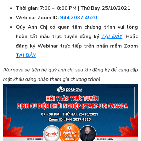
Thời gian
:
7:00 – 8:00 PM | Thứ Bảy, 25/10/2021
Webinar Zoom ID:
944 2037 4520
Qúy Anh Chị có quan tâm chương trình vui lòng
hoàn tất mẫu trực tuyến đăng ký
TẠI
ĐÂY
; H
oặc
đ
ăng ký Webinar trực tiếp trên phần mềm Zoom
T
ẠI ĐÂY
(Kor
nova sẽ liên hệ quý anh chị sau khi đăng ký để cung cấp
mật khẩu đăng nhập tham gia chương trình)