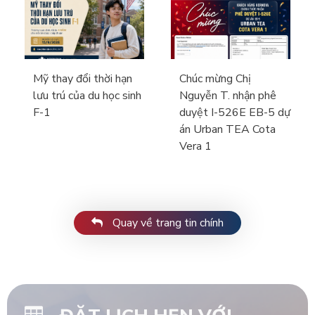
Mỹ thay đổi thời hạn
Chúc mừng Chị
lưu trú của du học sinh
Nguyễn T. nhận phê
F-1
duyệt I-526E EB-5 dự
án Urban TEA Cota
Vera 1
Quay về trang tin chính