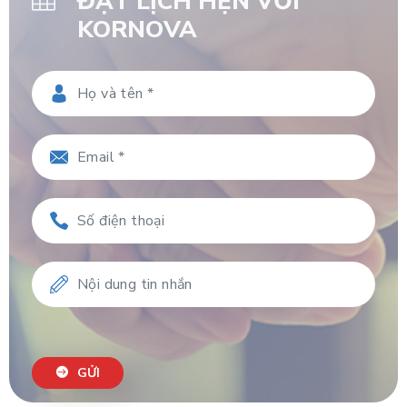
ĐẶT LỊCH HẸN VỚI
KORNOVA
GỬI