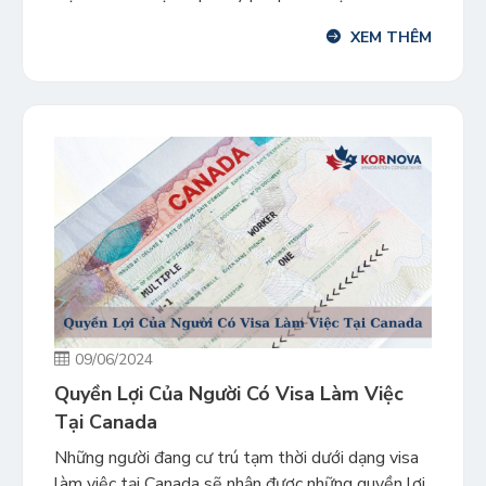
tốt nghiệp (PGWP). PGWP là giấy phép làm việc
XEM THÊM
mở, dành cho sinh viên quốc tế đã hoàn thành
chương trình học […]
09/06/2024
Quyền Lợi Của Người Có Visa Làm Việc
Tại Canada
Những người đang cư trú tạm thời dưới dạng visa
làm việc tại Canada sẽ nhận được những quyền lợi