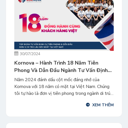
30/07/2024
Kornova – Hành Trình 18 Năm Tiên
Phong Và Dẫn Đầu Ngành Tư Vấn Định
Cư Tại Việt Nam
Năm 2024 đánh dấu cột mốc đáng nhớ của
Kornova với 18 năm có mặt tại Việt Nam. Chúng
tôi tự hào là đơn vị tiên phong trong ngành di trú
tại thị trường Việt Nam, từng bước xây dựng niềm
XEM THÊM
tin và mối quan hệ mật thiết với khách hàng. Cùng
điểm lại một […]