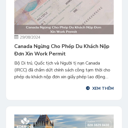
29/08/2024
Canada Ngừng Cho Phép Du Khách Nộp
Đơn Xin Work Permit
Bộ Di trú, Quốc tịch và Người tị nạn Canada
(IRCC) đã chấm dứt chính sách công tạm thời cho
phép du khách nộp đơn xin giấy phép lao động
(work permit) trong nước. Quy định mới sẽ có hiệu
XEM THÊM
lực ngay lập tức. IRCC đã đưa ra chính sách này
vào tháng 8 năm […]