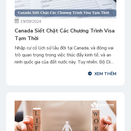
19/09/2024
Canada Siết Chặt Các Chương Trình Visa
Tạm Thời
Nhập cư có lịch sử lâu đời tại Canada, và đóng vai
trò quan trọng trong việc thúc đẩy kinh tế, và an
ninh quốc gia của đất nước này. Tuy nhiên, Bộ Di
trú Canada mới đây đã thông báo về việc giảm số
XEM THÊM
lượng cư dân tạm thời từ 6,5% xuống còn 5% […]