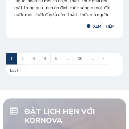
Người nhập cư mới có nhiều thách thức phải đối
mặt trong quá trình ổn định cuộc sống ở một đất
nước mới. Dưới đây là năm thách thức mà người
nhập cư mới cần phải vượt qua khi mới đặt chân tới
XEM THÊM
Canada và cách để có thể dễ dàng vượt qua chúng.
Rào […]
1
2
3
4
5
...
10
...
»
Last »
ĐẶT LỊCH HẸN VỚI
KORNOVA