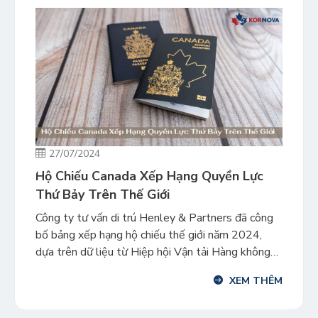
27/07/2024
Hộ Chiếu Canada Xếp Hạng Quyền Lực
Thứ Bảy Trên Thế Giới
Công ty tư vấn di trú Henley & Partners đã công
bố bảng xếp hạng hộ chiếu thế giới năm 2024,
dựa trên dữ liệu từ Hiệp hội Vận tải Hàng không
Quốc tế. Năm nay, công ty xếp hạng hộ chiếu
XEM THÊM
Canada là hộ chiếu quyền lực thứ bảy trên thế giới,
dựa trên […]