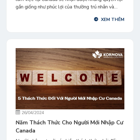
gần giống như phúc lợi của thường trú nhân và
công dân, đi kèm với một số quy định riêng.
XEM THÊM
Kornova xin gửi một số quyền lợi phổ biến và
mang mục đích tham khảo […]
26/04/2024
Năm Thách Thức Cho Người Mới Nhập Cư
Canada