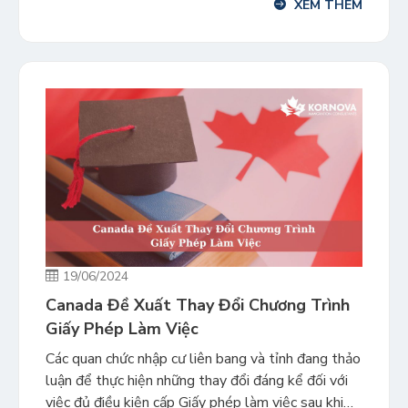
XEM THÊM
nhập cư tại các cửa khẩu biên giới cũng tăng theo.
Vì thế […]
19/06/2024
Canada Đề Xuất Thay Đổi Chương Trình
Giấy Phép Làm Việc
Các quan chức nhập cư liên bang và tỉnh đang thảo
luận để thực hiện những thay đổi đáng kể đối với
việc đủ điều kiện cấp Giấy phép làm việc sau khi