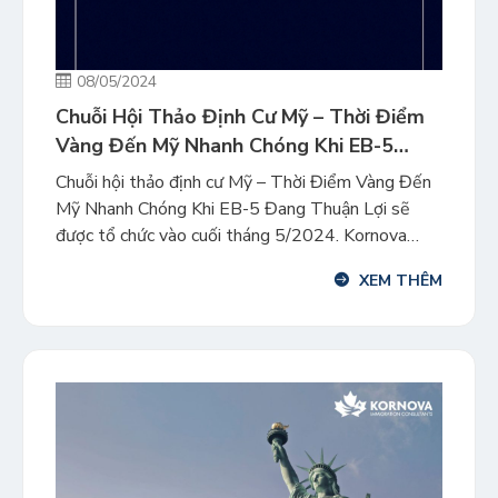
08/05/2024
Chuỗi Hội Thảo Định Cư Mỹ – Thời Điểm
Vàng Đến Mỹ Nhanh Chóng Khi EB-5
Đang Thuận Lợi
Chuỗi hội thảo định cư Mỹ – Thời Điểm Vàng Đến
Mỹ Nhanh Chóng Khi EB-5 Đang Thuận Lợi sẽ
được tổ chức vào cuối tháng 5/2024. Kornova
mong muốn mang lại cho các gia đình đang quan
XEM THÊM
tâm chương trình EB-5 những thông tin cập nhật
đa chiều và các cơ hội đầu tư […]