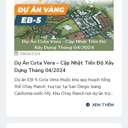
09/04/2024
Dự Án Cota Vera – Cập Nhật Tiến Độ Xây
Dựng Tháng 04/2024
Dự án EB-5 Cota Vera thuộc khu quy hoạch tổng
thể Otay Ranch, toạ lạc tại San Diego, bang
California nước Mỹ. Khu Otay Ranch nơi dự án trực
thuộc đã được bình chọn nằm trong Top 10 Khu
XEM THÊM
quy hoạch đô thị tổng thể bán chạy nhất trên toàn
nước Mỹ trong năm 2018. […]