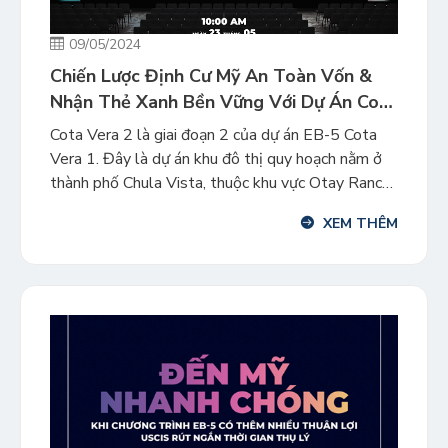
09/05/2024
Chiến Lược Định Cư Mỹ An Toàn Vốn &
Nhận Thẻ Xanh Bền Vững Với Dự Án Cota
Vera 2
Cota Vera 2 là giai đoạn 2 của dự án EB-5 Cota
Vera 1. Đây là dự án khu đô thị quy hoạch nằm ở
thành phố Chula Vista, thuộc khu vực Otay Ranch
ở San Diego, California – là một trong những cộng
XEM THÊM
đồng quy hoạch dân cư lớn và thành công nhất tại
Mỹ. […]