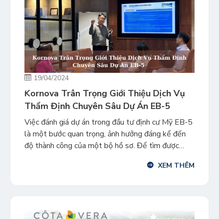
19/04/2024
Kornova Trân Trọng Giới Thiệu Dịch Vụ
Thẩm Định Chuyên Sâu Dự Án EB-5
Việc đánh giá dự án trong đầu tư định cư Mỹ EB-5
là một bước quan trọng, ảnh hưởng đáng kể đến
độ thành công của một bộ hồ sơ. Để tìm được
một dự án có rủi ro thấp về tài chính và di trú là
XEM THÊM
chuyện không hề đơn giản đối với các […]