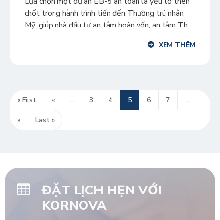
Lựa chọn một dự án EB-5 an toàn là yếu tố then
chốt trong hành trình tiến đến Thường trú nhân
Mỹ, giúp nhà đầu tư an tâm hoàn vốn, an tâm Thẻ
Xanh. Để thẩm định một dự án EB-5 an toàn, đảm
XEM THÊM
bảo hoàn vốn và tạo ra đủ số lượng công việc […]
« First
«
...
3
4
5
6
7
...
»
Last »
ĐẶT LỊCH HẸN VỚI
KORNOVA