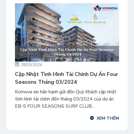
28/03/2024
Cập Nhật Tình Hình Tài Chính Dự Án Four
Seasons Tháng 03/2024
Kornova xin hân hạnh gửi đến Quý Khách cập nhật
tình hình tài chính đến tháng 03/2024 của dự án
EB-5 FOUR SEASONS SURF CLUB
RESIDENCES – dự án khu căn hộ siêu sang trọng,
XEM THÊM
đẳng cấp tọa lạc tại trung tâm Miami, bang
Florida. Tiến độ huy động vốn đầu tư EB-5 tại dự