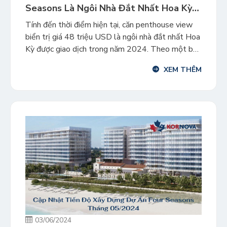
Seasons Là Ngôi Nhà Đắt Nhất Hoa Kỳ
Trong Quý 1 Năm 2024
Tính đến thời điểm hiện tại, căn penthouse view
biển trị giá 48 triệu USD là ngôi nhà đắt nhất Hoa
Kỳ được giao dịch trong năm 2024. Theo một báo
cáo mới của trang web bất động sản Redfin, khi
XEM THÊM
giá nhà sang trọng tăng trưởng mạnh trên khắp
đất nước, việc mua một […]
03/06/2024