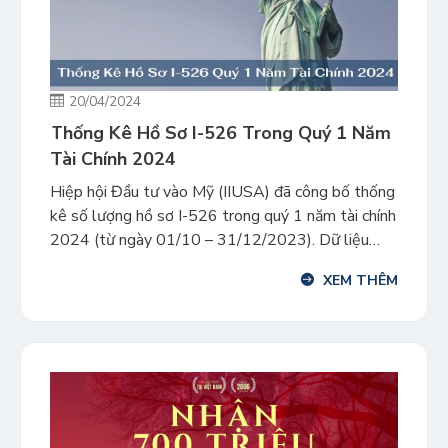
20/04/2024
Thống Kê Hồ Sơ I-526 Trong Quý 1 Năm
Tài Chính 2024
Hiệp hội Đầu tư vào Mỹ (IIUSA) đã công bố thống
kê số lượng hồ sơ I-526 trong quý 1 năm tài chính
2024 (từ ngày 01/10 – 31/12/2023). Dữ liệu
thống kê mới nhất của IIUSA đã thể hiện định
XEM THÊM
hướng của chương trình EB-5 gồm xu hướng thụ lý
của USCIS, tỷ lệ […]