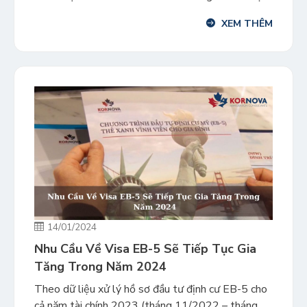
USD. Thương vụ này mang lại cho Fort Partners
XEM THÊM
quyền kiểm soát tất cả bốn địa điểm kinh doanh
của Four Seasons ở Nam Florida, bao gồm cả ở
[…]
14/01/2024
Nhu Cầu Về Visa EB-5 Sẽ Tiếp Tục Gia
Tăng Trong Năm 2024
Theo dữ liệu xử lý hồ sơ đầu tư định cư EB-5 cho
cả năm tài chính 2023 (tháng 11/2022 – tháng