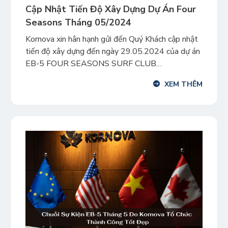
Cập Nhật Tiến Độ Xây Dựng Dự Án Four
Seasons Tháng 05/2024
Kornova xin hân hạnh gửi đến Quý Khách cập nhật
tiến độ xây dựng đến ngày 29.05.2024 của dự án
EB-5 FOUR SEASONS SURF CLUB
RESIDENCES – dự án khu căn hộ siêu sang trọng,
XEM THÊM
đẳng cấp tọa lạc tại trung tâm Miami, bang
Florida. Tiến độ xây dựng dự án hiện đang được
tiến […]