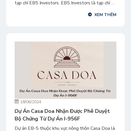
tạp chí EB5 Investors. EB5 Investors là tạp chí uy
tín đầu ngành trong ngành công nghiệp đầu tư định
XEM THÊM
cư Mỹ. Trong suốt hành trình 18 năm đồng hành
cùng các khách hàng tại […]
18/06/2024
Dự Án Casa Doa Nhận Được Phê Duyệt
Bộ Chứng Từ Dự Án I-956F
Dự án EB-5 thuộc khu vực nông thôn Casa Doa là