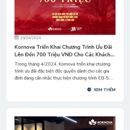
19/04/2024
Kornova Triển Khai Chương Trình Ưu Đãi
Lên Đến 700 Triệu VND Cho Các Khách
Hàng Ký Hợp Đồng EB-5 Trong Tháng
Trong tháng 4/2024, Kornova triển khai chương
4/2024
trình ưu đãi đặc biệt độc quyền dành cho các gia
đình đang cân nhắc thực hiện chương trình EB-5.
Năm 2024 là một năm tiếp tục ghi nhận những
XEM THÊM
điểm sáng của chương trình đầu tư định cư Mỹ EB-
5 như: Lượng visa dành riêng cho chương […]