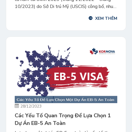
10/2023) do Sở Di trú Mỹ (USCIS) công bố, nhu
cầu về visa EB-5 sẽ tiếp tục gia tăng trong năm
XEM THÊM
2024. Các dữ liệu được USCIS thống kê cho hai
mẫu đơn […]
28/12/2023
Các Yếu Tố Quan Trọng Để Lựa Chọn 1
Dự Án EB-5 An Toàn