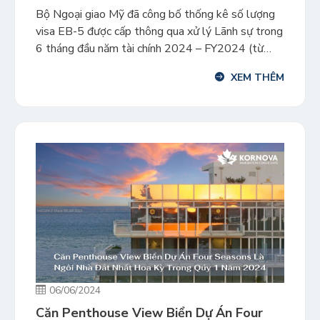
Bộ Ngoại giao Mỹ đã công bố thống kê số lượng
visa EB-5 được cấp thông qua xử lý Lãnh sự trong
6 tháng đầu năm tài chính 2024 – FY2024 (từ
ngày 01/10/2023 – 31/03/2024). Tổng cộng đã
XEM THÊM
có 5.070 visa EB-5 đã được cấp, tăng 64% so với
năm trước, với chủ yếu […]
06/06/2024
Căn Penthouse View Biển Dự Án Four