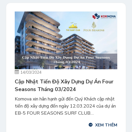
[…]
14/03/2024
Cập Nhật Tiến Độ Xây Dựng Dự Án Four
Seasons Tháng 03/2024
Kornova xin hân hạnh gửi đến Quý Khách cập nhật
tiến độ xây dựng đến ngày 12.03.2024 của dự án
EB-5 FOUR SEASONS SURF CLUB
RESIDENCES – dự án khu căn hộ siêu sang trọng,
XEM THÊM
đẳng cấp tọa lạc tại trung tâm Miami, bang