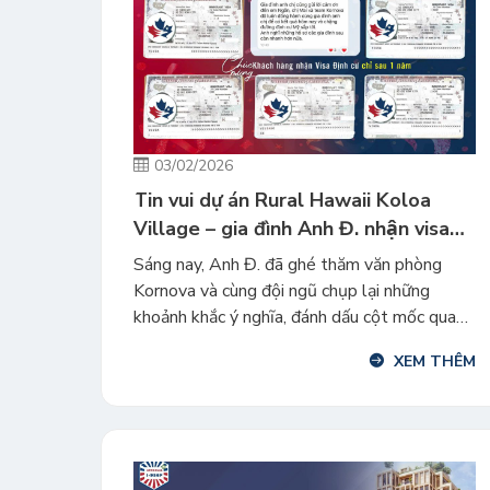
03/02/2026
Tin vui dự án Rural Hawaii Koloa
Village – gia đình Anh Đ. nhận visa
định cư chỉ sau 1 năm
Sáng nay, Anh Đ. đã ghé thăm văn phòng
Kornova và cùng đội ngũ chụp lại những
khoảnh khắc ý nghĩa, đánh dấu cột mốc quan
trọng: cả gia đình chính thức nhận visa định cư
XEM THÊM
Mỹ chỉ sau 12 tháng nộp hồ sơ EB-5 với dự
án Rural Hawaii Koloa Village. Đây là một
[…]