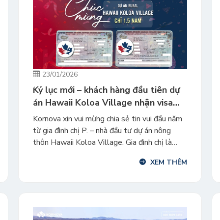
23/01/2026
Kỷ lục mới – khách hàng đầu tiên dự
án Hawaii Koloa Village nhận visa
định cư sau 1.5 năm
Kornova xin vui mừng chia sẻ tin vui đầu năm
từ gia đình chị P. – nhà đầu tư dự án nông
thôn Hawaii Koloa Village. Gia đình chị là
khách hàng Kornova đầu tiên lựa chọn dự án
XEM THÊM
Hawaii Koloa Village đã chính thức nhận visa
định cư Mỹ chỉ sau 1,5 năm kể […]