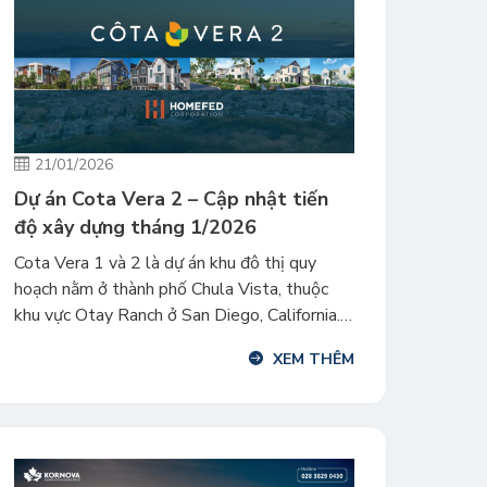
21/01/2026
Dự án Cota Vera 2 – Cập nhật tiến
độ xây dựng tháng 1/2026
Cota Vera 1 và 2 là dự án khu đô thị quy
hoạch nằm ở thành phố Chula Vista, thuộc
khu vực Otay Ranch ở San Diego, California.
Đây là các dự án EB-5 thuộc một trong
XEM THÊM
những cộng đồng quy hoạch dân cư lớn và
thành công nhất tại Mỹ. Kornova xin gửi đến
[…]