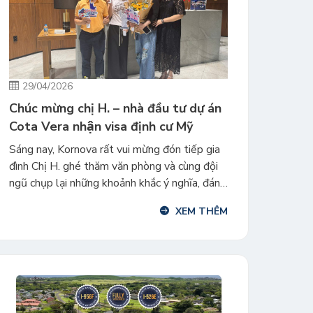
29/04/2026
Chúc mừng chị H. – nhà đầu tư dự án
Cota Vera nhận visa định cư Mỹ
Sáng nay, Kornova rất vui mừng đón tiếp gia
đình Chị H. ghé thăm văn phòng và cùng đội
ngũ chụp lại những khoảnh khắc ý nghĩa, đánh
dấu cột mốc quan trọng: cả gia đình chính
XEM THÊM
thức nhận visa định cư Mỹ với dự án Urban
TEA – Cota Vera. Tháng 4 cả gia […]