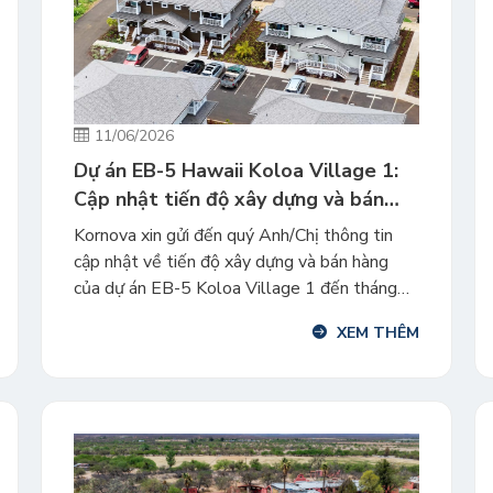
11/06/2026
Dự án EB-5 Hawaii Koloa Village 1:
Cập nhật tiến độ xây dựng và bán
hàng tháng 5/2026
Kornova xin gửi đến quý Anh/Chị thông tin
cập nhật về tiến độ xây dựng và bán hàng
của dự án EB-5 Koloa Village 1 đến tháng
5/2026 với những cột mốc phát triển khởi
XEM THÊM
sắc. Công tác xây dựng dự án giai đoạn 1 dự
kiến sẽ hoàn thành và bàn giao vào cuối […]