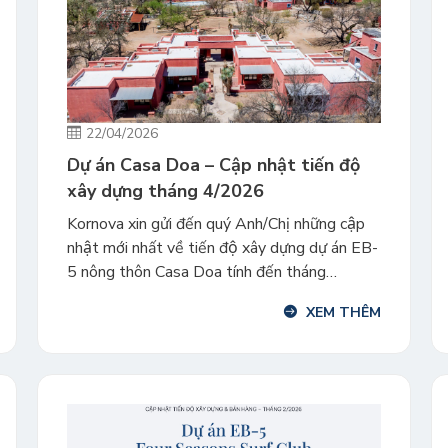
22/04/2026
Dự án Casa Doa – Cập nhật tiến độ
xây dựng tháng 4/2026
Kornova xin gửi đến quý Anh/Chị những cập
nhật mới nhất về tiến độ xây dựng dự án EB-
5 nông thôn Casa Doa tính đến tháng
4/2026. Dự án đang được triển khai ổn định,
XEM THÊM
đạt các mốc quan trọng trong công tác cấp
phép, phát triển hạ tầng và xây dựng. Dự án
Casa […]