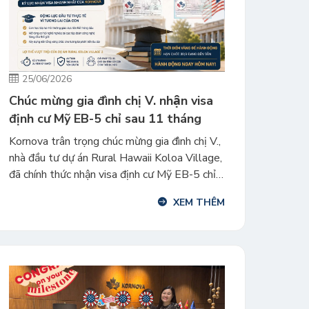
25/06/2026
Chúc mừng gia đình chị V. nhận visa
định cư Mỹ EB-5 chỉ sau 11 tháng
Kornova trân trọng chúc mừng gia đình chị V.,
nhà đầu tư dự án Rural Hawaii Koloa Village,
đã chính thức nhận visa định cư Mỹ EB-5 chỉ
sau 11 tháng kể từ ngày nộp hồ sơ. Đây là
XEM THÊM
kỷ lục nhận visa EB-5 nhanh nhất của khách
hàng Kornova tính đến thời điểm hiện […]