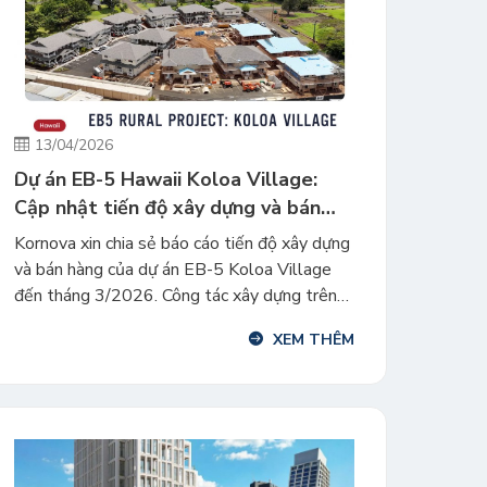
13/04/2026
Dự án EB-5 Hawaii Koloa Village:
Cập nhật tiến độ xây dựng và bán
hàng tháng 3/2026
Kornova xin chia sẻ báo cáo tiến độ xây dựng
và bán hàng của dự án EB-5 Koloa Village
đến tháng 3/2026. Công tác xây dựng trên
toàn bộ khu dân cư giai đoạn 1 đang được
XEM THÊM
triển khai đúng tiến độ và dự kiến sẽ hoàn
thành vào quý 2 năm 2026. Dự án […]