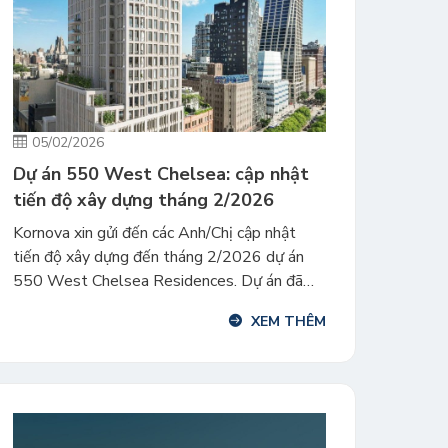
05/02/2026
Dự án 550 West Chelsea: cập nhật
tiến độ xây dựng tháng 2/2026
Kornova xin gửi đến các Anh/Chị cập nhật
tiến độ xây dựng đến tháng 2/2026 dự án
550 West Chelsea Residences. Dự án đã
nhận được phê duyệt I-956F vào tháng
XEM THÊM
1/2026, công tác triển khai xây dựng hiện ổn
định, các hạng mục kết cấu phần thân đang
được thi công đúng kế hoạch. […]