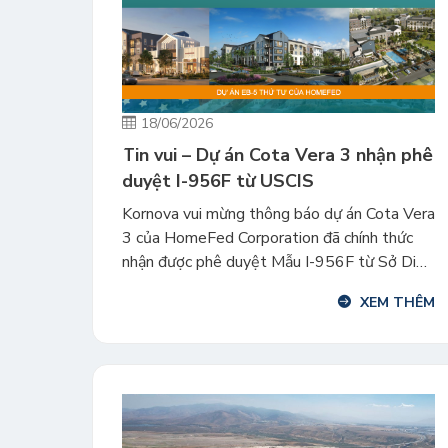
18/06/2026
Tin vui – Dự án Cota Vera 3 nhận phê
duyệt I-956F từ USCIS
Kornova vui mừng thông báo dự án Cota Vera
3 của HomeFed Corporation đã chính thức
nhận được phê duyệt Mẫu I-956F từ Sở Di
trú Mỹ (USCIS) vào cuối tháng 5/2026. Đây
XEM THÊM
là dự án khu dân cư quy mô lớn nằm trong đại
đô thị quy hoạch tổng thể Otay Ranch, San
Diego, […]