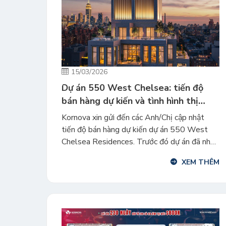
15/03/2026
Dự án 550 West Chelsea: tiến độ
bán hàng dự kiến và tình hình thị
trường
Kornova xin gửi đến các Anh/Chị cập nhật
tiến độ bán hàng dự kiến dự án 550 West
Chelsea Residences. Trước đó dự án đã nhận
được phê duyệt I-956F vào tháng 1/2026
XEM THÊM
và kỳ hạn đầu tư của vốn vay EB-5 chính thức
bắt đầu từ ngày 07/01/2026. Trong một
báo cáo gần đây, các […]