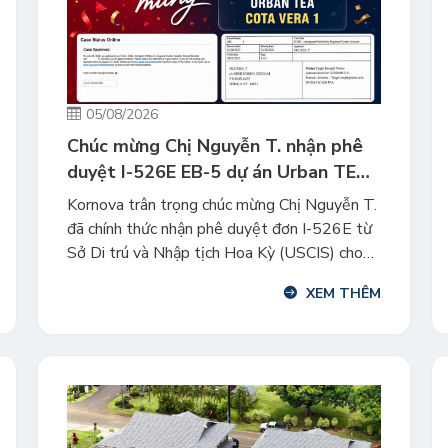
05/08/2026
Chúc mừng Chị Nguyễn T. nhận phê
duyệt I-526E EB-5 dự án Urban TEA
Cota Vera 1
Kornova trân trọng chúc mừng Chị Nguyễn T.
đã chính thức nhận phê duyệt đơn I-526E từ
Sở Di trú và Nhập tịch Hoa Kỳ (USCIS) cho
khoản đầu tư vào dự án Urban TEA Cota
XEM THÊM
Vera 1. Đây là cột mốc quan trọng, đưa chị và
gia đình tiến thêm một bước trên hành […]