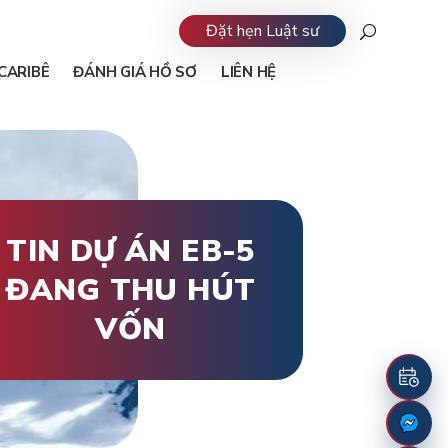
Đặt hẹn Luật sư
CARIBÊ
ĐÁNH GIÁ HỒ SƠ
LIÊN HỆ
TIN DỰ ÁN EB-5
ĐANG THU HÚT
VỐN