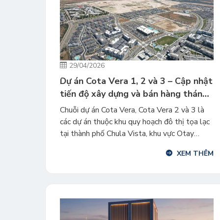
29/04/2026
Dự án Cota Vera 1, 2 và 3 – Cập nhật
tiến độ xây dựng và bán hàng tháng
4/2026
Chuỗi dự án Cota Vera, Cota Vera 2 và 3 là
các dự án thuộc khu quy hoạch đô thị tọa lạc
tại thành phố Chula Vista, khu vực Otay
Ranch ở San Diego, California. Đây là các dự
XEM THÊM
án EB-5 thuộc một trong những cộng đồng
quy hoạch dân cư lớn và thành công […]