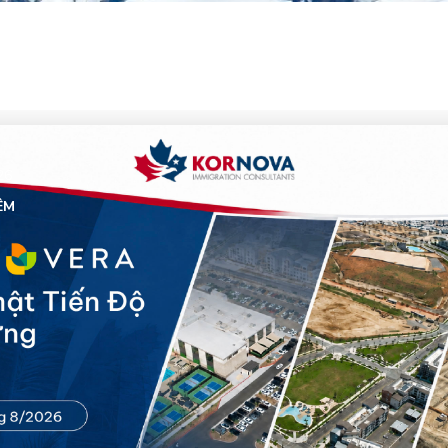
26
ÊM