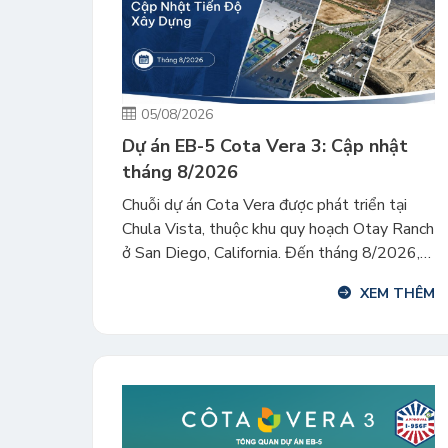
05/08/2026
Dự án EB-5 Cota Vera 3: Cập nhật
tháng 8/2026
Chuỗi dự án Cota Vera được phát triển tại
Chula Vista, thuộc khu quy hoạch Otay Ranch
ở San Diego, California. Đến tháng 8/2026,
Cota Vera 3 đã được phê duyệt I-956F và
XEM THÊM
đang thi công. Cota Vera 2 tăng tỷ lệ cho
thuê. Cota Vera 1 gần hoàn tất bán hàng và
đang hoàn […]