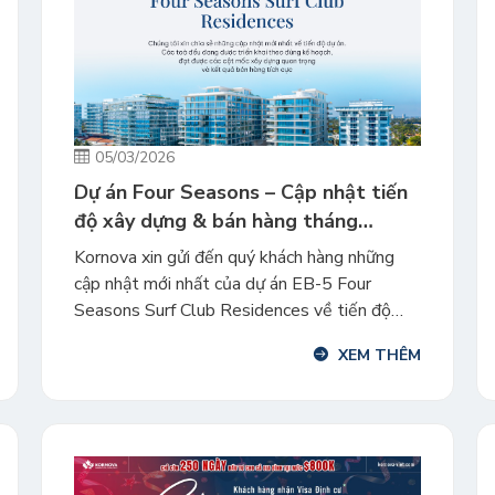
05/03/2026
Dự án Four Seasons – Cập nhật tiến
độ xây dựng & bán hàng tháng
2/2026
Kornova xin gửi đến quý khách hàng những
cập nhật mới nhất của dự án EB-5 Four
Seasons Surf Club Residences về tiến độ
xây dựng và doanh số bán hàng tháng
XEM THÊM
2/2026. Đây là dự án khu căn hộ siêu sang
trọng, đẳng cấp tọa lạc tại trung tâm Miami,
bang Florida. Tiến độ […]