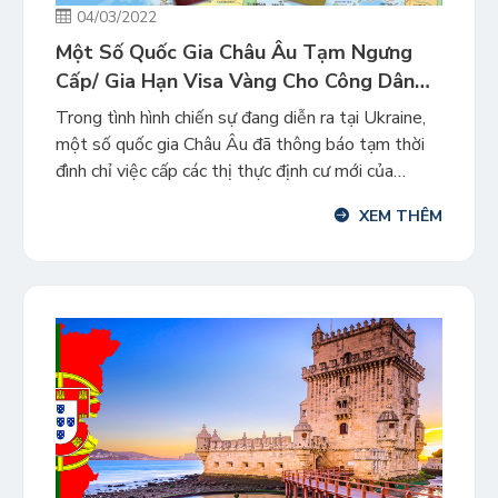
04/03/2022
Một Số Quốc Gia Châu Âu Tạm Ngưng
Cấp/ Gia Hạn Visa Vàng Cho Công Dân
Nga
Trong tình hình chiến sự đang diễn ra tại Ukraine,
một số quốc gia Châu Âu đã thông báo tạm thời
đình chỉ việc cấp các thị thực định cư mới của
chương trình Visa Vàng (Golden Visa) bao gồm cả
XEM THÊM
việc gia hạn thị thực cho các công dân Nga. Đây là
động thái […]