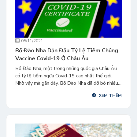
05/11/2021
Bồ Đào Nha Dẫn Đầu Tỷ Lệ Tiêm Chủng
Vaccine Covid-19 Ở Châu Âu
Bồ Đào Nha, một trong những quốc gia Châu Âu
có tỷ lệ tiêm ngừa Covid-19 cao nhất thế giới.
Nhờ vậy mà gần đây, Bồ Đào Nha đã dỡ bỏ nhiều
hạn chế đi lại để dần trở lại cuộc sống bình thường.
XEM THÊM
Vào đầu năm, Bồ Đào Nha cũng đối mặt với những
[…]