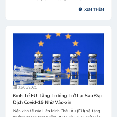
Ireland và Hy Lạp đều giữ 03 vị trí cao nhất trong
XEM THÊM
bảng xếp hạng này. Chương trình thị thực vàng
giúp các nhà đầu tư […]
31/05/2021
Kinh Tế EU Tăng Trưởng Trở Lại Sau Đại
Dịch Covid-19 ​Nhờ Vắc-xin
Nền kinh tế của Liên Minh Châu Âu (EU) sẽ tăng