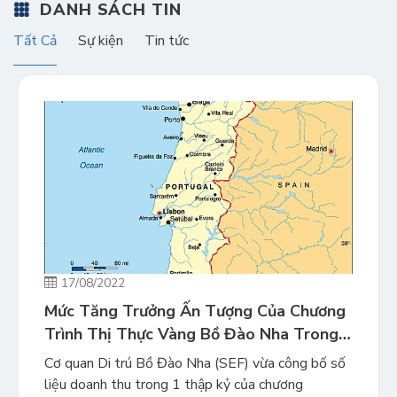
DANH SÁCH TIN
Tất Cả
Sự kiện
Tin tức
17/08/2022
Mức Tăng Trưởng Ấn Tượng Của Chương
Trình Thị Thực Vàng Bồ Đào Nha Trong
10 Năm Liên Tiếp
Cơ quan Di trú Bồ Đào Nha (SEF) vừa công bố số
liệu doanh thu trong 1 thập kỷ của chương