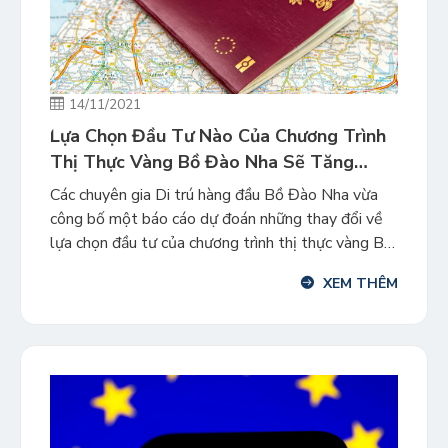
14/11/2021
Lựa Chọn Đầu Tư Nào Của Chương Trình
Thị Thực Vàng Bồ Đào Nha Sẽ Tăng
Trưởng Trong Tương Lai
Các chuyên gia Di trú hàng đầu Bồ Đào Nha vừa
công bố một báo cáo dự đoán những thay đổi về
lựa chọn đầu tư của chương trình thị thực vàng Bồ
Đào Nha trong những năm sắp tới. Theo đó, các
XEM THÊM
chuyên gia di trú hàng đầu tại Bồ Đào Nha nhận
định, lựa […]