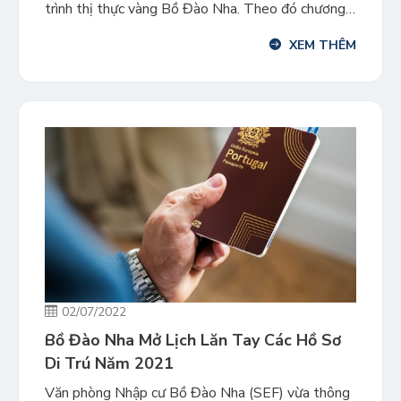
trình thị thực vàng Bồ Đào Nha. Theo đó chương
trình đã ghi nhận mức tăng doanh thu 1,7 triệu
XEM THÊM
euro mỗi ngày trong gần 10 năm liên tục. Theo số
liệu thống kê do […]
02/07/2022
Bồ Đào Nha Mở Lịch Lăn Tay Các Hồ Sơ
Di Trú Năm 2021
Văn phòng Nhập cư Bồ Đào Nha (SEF) vừa thông