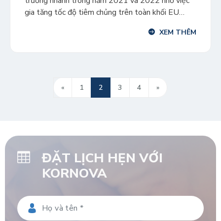
trưởng nhanh trong năm 2021 và 2022 nhờ việc
gia tăng tốc độ tiêm chủng trên toàn khối EU
đồng thời các biện pháp phòng dịch dần được nới
XEM THÊM
lỏng. Tính đến nay, các nước EU đã sử dụng 175,3
triệu liều vắc xin và […]
«
1
2
3
4
»
ĐẶT LỊCH HẸN VỚI
KORNOVA