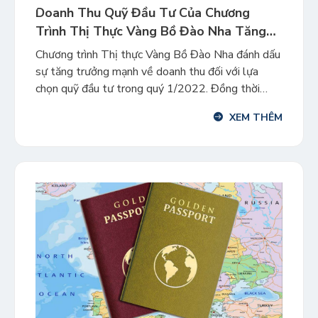
Doanh Thu Quỹ Đầu Tư Của Chương
Trình Thị Thực Vàng Bồ Đào Nha Tăng
Trưởng Mạnh Trong Qúy 1/2022
Chương trình Thị thực Vàng Bồ Đào Nha đánh dấu
sự tăng trưởng mạnh về doanh thu đối với lựa
chọn quỹ đầu tư trong quý 1/2022. Đồng thời
chương trình cũng ghi nhận sự gia tăng đáng kể số
XEM THÊM
lượng nhà đầu tư người Mỹ. Trong một năm rưỡi
qua, sự tham gia của […]