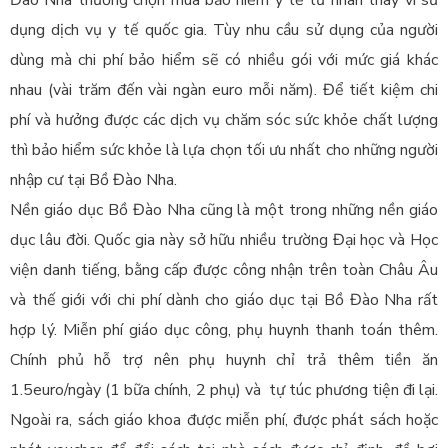
Đào Nha thường chọn mua bảo hiểm y tế tư nhân thay vì sử
dụng dịch vụ y tế quốc gia. Tùy nhu cầu sử dụng của người
dùng mà chi phí bảo hiểm sẽ có nhiều gói với mức giá khác
nhau (vài trăm đến vài ngàn euro mỗi năm). Để tiết kiệm chi
phí và hưởng được các dịch vụ chăm sóc sức khỏe chất lượng
thì bảo hiểm sức khỏe là lựa chọn tối ưu nhất cho những người
nhập cư tại Bồ Đào Nha.
Nền giáo dục Bồ Đào Nha cũng là một trong những nền giáo
dục lâu đời. Quốc gia này sở hữu nhiều trường Đại học và Học
viện danh tiếng, bằng cấp được công nhận trên toàn Châu Âu
và thế giới với chi phí dành cho giáo dục tại Bồ Đào Nha rất
hợp lý. Miễn phí giáo dục công, phụ huynh thanh toán thêm.
Chính phủ hỗ trợ nên phụ huynh chỉ trả thêm tiền ăn
1.5euro/ngày (1 bữa chính, 2 phụ) và tự túc phương tiện đi lại.
Ngoài ra, sách giáo khoa được miễn phí, được phát sách hoặc