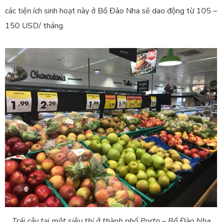
các tiện ích sinh hoạt này ở Bồ Đào Nha sẽ dao động từ 105 –
150 USD/ tháng.
Trái cây tại một siêu thị ở thành phố Porto – Bồ Đào Nha