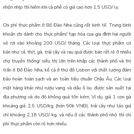
nhộn nhịp thì hiếm khi cà phê có giá cao hơn 1,5 USD/ ly.
Chi phí thực phẩm ở Bồ Đào Nha cũng rất kinh tế. Trung bình
khoản chi dành cho thực phẩm/ tạp hóa cua gia đình hai người
sẽ rơi vào khoảng 200 USD/ tháng. Các loại thực phẩm cơ
bản như cá, thịt, gà, trái cây và rau quả được bán rất rẻ ở nhiều
chợ truyền thống/ siêu thị lớn trên khắp các thành phố và thị
trấn ở Bồ Đào Nha, kể cả ở thủ đô Lisbon với chất lượng đảm
bảo hoàn toàn sạch và an toàn tiêu chuẩn Châu Âu. Các loại
mặt hàng khác như rượu vang và dầu ô liu, được sản xuất tại
địa phương và do đó không quá tốn kém. Ví dụ, giá 1 con gà
khoảng giá: 2,5 USD/kg. (hơn 50k VNĐ), trái cây như táo giá
chỉ khoảng 2,18 USD/ kg, và nếu ở các thành phố nhỏ thì chi
phí thực phẩm còn rẻ hơn nhiều.