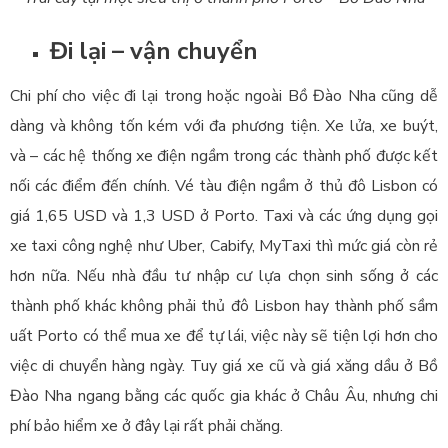
Đi lại – vận chuyển
Chi phí cho việc đi lại trong hoặc ngoài Bồ Đào Nha cũng dễ
dàng và không tốn kém với đa phương tiện. Xe lửa, xe buýt,
và – các hệ thống xe điện ngầm trong các thành phố được kết
nối các điểm đến chính. Vé tàu điện ngầm ở thủ đô Lisbon có
giá 1,65 USD và 1,3 USD ở Porto. Taxi và các ứng dụng gọi
xe taxi công nghệ như Uber, Cabify, MyTaxi thì mức giá còn rẻ
hơn nữa. Nếu nhà đầu tư nhập cư lựa chọn sinh sống ở các
thành phố khác không phải thủ đô Lisbon hay thành phố sầm
uất Porto có thể mua xe để tự lái, việc này sẽ tiện lợi hơn cho
việc di chuyển hàng ngày. Tuy giá xe cũ và giá xăng dầu ở Bồ
Đào Nha ngang bằng các quốc gia khác ở Châu Âu, nhưng chi
phí bảo hiểm xe ở đây lại rất phải chăng.