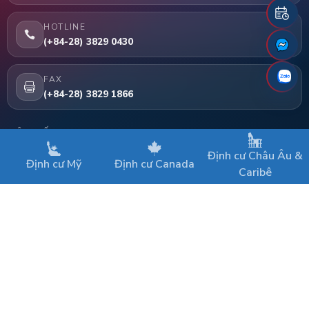
HOTLINE
(+84-28) 3829 0430
FAX
(+84-28) 3829 1866
LIÊN KẾT
Định cư Châu Âu &
Trang chủ
Định cư Mỹ
Định cư Canada
Caribê
Chương trình EB-5
Dịch vụ thẩm định dự án EB-5
Liên hệ
Bản quyền thuộc về © 2018 KORNOVA
Điều khoản sử dụng
•
Sơ đồ website