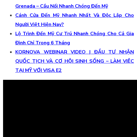
Grenada – Cầu Nối Nhanh Chóng Đến Mỹ
Cánh Cửa Đến Mỹ Nhanh Nhất Và Độc Lập Cho
Người Việt Hiện Nay?
Lộ Trình Đến Mỹ Cư Trú Nhanh Chóng Cho Cả Gia
Đình Chỉ Trong 6 Tháng
KORNOVA WEBINAR VIDEO | ĐẦU TƯ NHẬN
QUỐC TỊCH VÀ CƠ HỘI SINH SỐNG – LÀM VIỆC
TẠI MỸ VỚI VISA E2