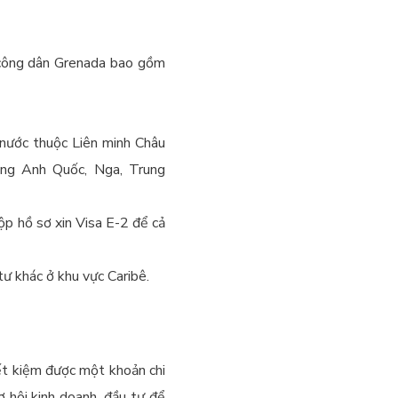
a công dân Grenada bao gồm
 nước thuộc Liên minh Châu
hung Anh Quốc, Nga, Trung
ộp hồ sơ xin Visa E-2 để cả
tư khác ở khu vực Caribê.
iết kiệm được một khoản chi
ơ hội kinh doanh, đầu tư để