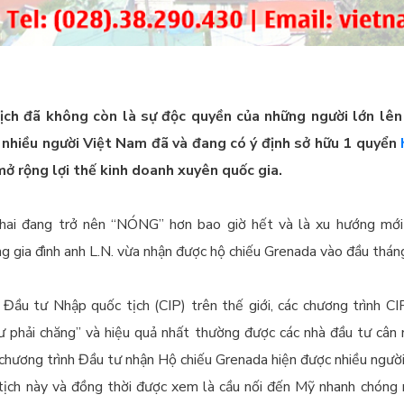
ịch đã không còn là sự độc quyền của những người lớn lên 
t nhiều người Việt Nam đã và đang có ý định sở hữu 1 quyển
 mở rộng lợi thế kinh doanh xuyên quốc gia.
 hai đang trở nên “NÓNG” hơn bao giờ hết và là xu hướng mới
ng gia đình anh L.N. vừa nhận được hộ chiếu Grenada vào đầu thá
 Đầu tư Nhập quốc tịch (CIP) trên thế giới, các chương trình CI
phải chăng” và hiệu quả nhất thường được các nhà đầu tư cân n
chương trình Đầu tư nhận Hộ chiếu Grenada hiện được nhiều người
 tịch này và đồng thời được xem là cầu nối đến Mỹ nhanh chóng n