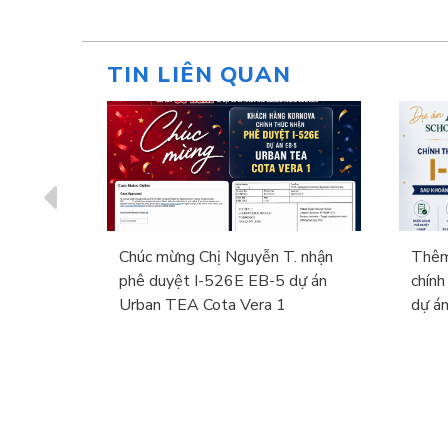
TIN LIÊN QUAN
ch hàng
Chúc mừng Chị Nguyễn T. nhận
Thêm
án Cota
phê duyệt I-526E EB-5 dự án
chính
B-5
Urban TEA Cota Vera 1
dự á