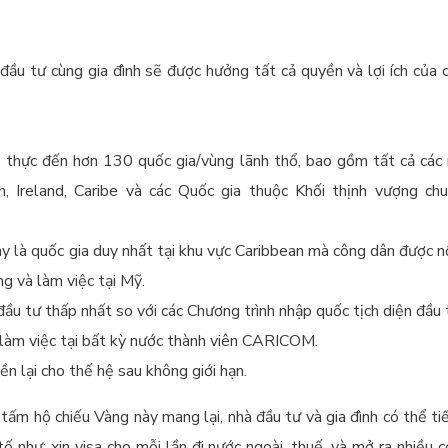
 đầu tư cùng gia đình sẽ được hưởng tất cả quyền và lợi ích củ
hị thực đến hơn 130 quốc gia/vùng lãnh thổ, bao gồm tất cả các
, Ireland, Caribe và các Quốc gia thuộc Khối thịnh vượng c
y là quốc gia duy nhất tại khu vực Caribbean mà công dân được n
ng và làm việc tại Mỹ.
ầu tư thấp nhất so với các Chương trình nhập quốc tịch diện đầu 
làm việc tại bất kỳ nước thành viên CARICOM.
ền lại cho thế hệ sau không giới hạn.
 tấm hộ chiếu Vàng này mang lại, nhà đầu tư và gia đình có thể t
tố như: xin visa cho mỗi lần đi nước ngoài, thuế, và mở ra nhiều c