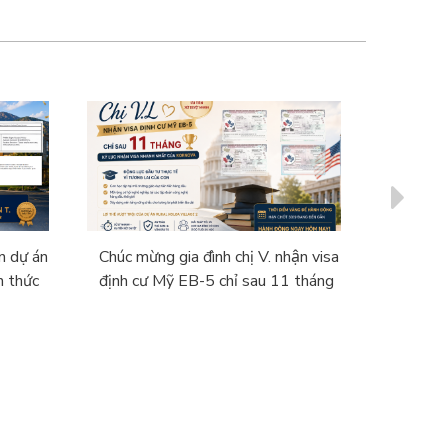
n dự án
Chúc mừng gia đình chị V. nhận visa
Chúc mừ
h thức
định cư Mỹ EB-5 chỉ sau 11 tháng
sinh đến
tài năng
visa