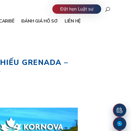
Đặt hẹn Luật sư
CARIBÊ
ĐÁNH GIÁ HỒ SƠ
LIÊN HỆ
HIẾU GRENADA –
Ỹ