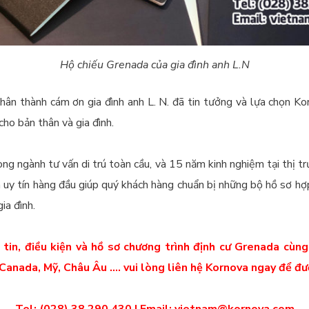
Hộ chiếu Grenada của gia đình anh L.N
hân thành cám ơn gia đình anh L. N. đã tin tưởng và lựa chọn K
cho bản thân và gia đình.
ng ngành tư vấn di trú toàn cầu, và 15 năm kinh nghiệm tại thị 
à uy tín hàng đầu giúp quý khách hàng chuẩn bị những bộ hồ sơ hợp 
ia đình.
 tin, điều kiện và hồ sơ chương trình định cư Grenada cùng
Canada, Mỹ, Châu Âu …. vui lòng liên hệ Kornova ngay để được
Tel: (028) 38 290 430 | Email: vietnam@kornova.com