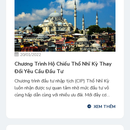
20/01/2022
Chương Trình Hộ Chiếu Thổ Nhĩ Kỳ Thay
Đổi Yêu Cầu Đầu Tư
Chương trình đầu tư nhập tịch (CIP) Thổ Nhĩ Kỳ
luôn nhận được sự quan tâm nhờ mức đầu tư vô
cùng hấp dẫn cùng với nhiều ưu đãi. Mới đây cơ
quan Di trú nước này đã công bố các thay đổi của
XEM THÊM
chương trình áp dụng từ ngày 06/01/2022. Theo
quy định mới […]