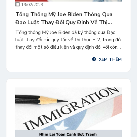
19/02/2023
Tổng Thống Mỹ Joe Biden Thông Qua
Đạo Luật Thay Đổi Quy Định Về Thị
Thực E-2
Tổng thống Mỹ Joe Biden đã ký thông qua Đạo
luật thay đổi các quy tắc về thị thực E-2, trong đó
thay đổi một số điều kiện và quy định đối với công
dân của các quốc gia đã ký Hiệp ước Thương mại
XEM THÊM
với Mỹ. Cụ thể, Tổng thống Biden đã ký dự […]