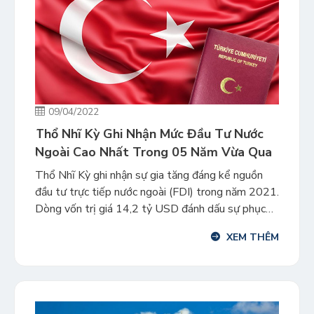
09/04/2022
Thổ Nhĩ Kỳ Ghi Nhận Mức Đầu Tư Nước
Ngoài Cao Nhất Trong 05 Năm Vừa Qua
Thổ Nhĩ Kỳ ghi nhận sự gia tăng đáng kể nguồn
đầu tư trực tiếp nước ngoài (FDI) trong năm 2021.
Dòng vốn trị giá 14,2 tỷ USD đánh dấu sự phục
hồi kinh tế nhanh chóng sau đại dịch của nước này.
XEM THÊM
Theo thông tin từ Văn phòng Đầu tư Thổ Nhĩ Kỳ,
trong […]