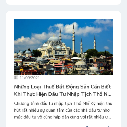
trang IMI Daily […]
11/09/2021
Những Loại Thuế Bất Động Sản Cần Biết
Khi Thực Hiện Đầu Tư Nhập Tịch Thổ Nhĩ
Kỳ
Chương trình đầu tư nhập tịch Thổ Nhĩ Kỳ hiện thu
hút rất nhiều sự quan tâm của các nhà đầu tư nhờ
mức đầu tư vô cùng hấp dẫn cùng với rất nhiều ưu
đãi. Với phần lớn các đơn xin nhập tịch lựa chọn