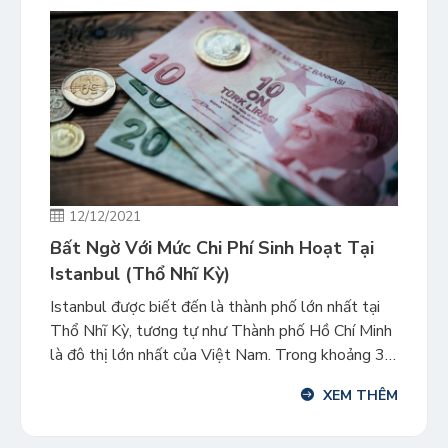
12/12/2021
Bất Ngờ Với Mức Chi Phí Sinh Hoạt Tại
Istanbul (Thổ Nhĩ Kỳ)
Istanbul được biết đến là thành phố lớn nhất tại
Thổ Nhĩ Kỳ, tương tự như Thành phố Hồ Chí Minh
là đô thị lớn nhất của Việt Nam. Trong khoảng 3
năm trở lại đây, ngày càng có nhiều nhà đầu tư
XEM THÊM
Việt Nam quan tâm đến chương trình nhập cư Thổ
Nhĩ Kỳ […]