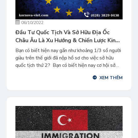
06/10/2022
Đầu Tư Quốc Tịch Và Sở Hữu Địa Ốc
Châu Âu Là Xu Hướng & Chiến Lược Kinh
Tế Thời Đại
Bạn có biết hiện nay gần như khoảng 1/3 số người
giàu trên thế giới đã nộp hồ sơ cho việc sở hữu
quốc tịch thứ 2? Bạn có biết hiện nay cơ hội sở
hữu thêm 1 quyển hộ chiếu / quốc tịch nữa đã
XEM THÊM
không còn trở nên quá xa xỉ cho khối […]