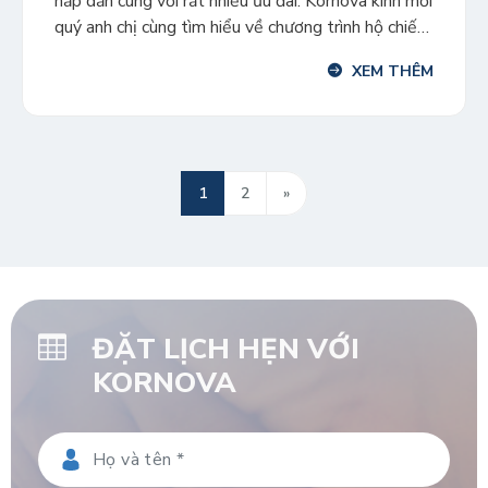
hấp dẫn cùng với rất nhiều ưu đãi. Kornova kính mời
quý anh chị cùng tìm hiểu về chương trình hộ chiếu
Thổ Nhĩ Kỳ qua bài viết sau. Chương trình sở hữu
XEM THÊM
quốc tịch Thổ Nhĩ Kỳ có hình thức đầu tư nào […]
1
2
»
ĐẶT LỊCH HẸN VỚI
KORNOVA