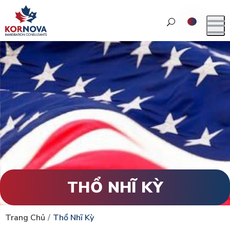
THỔ NHĨ KỲ
Trang Chủ
Thổ Nhĩ Kỳ