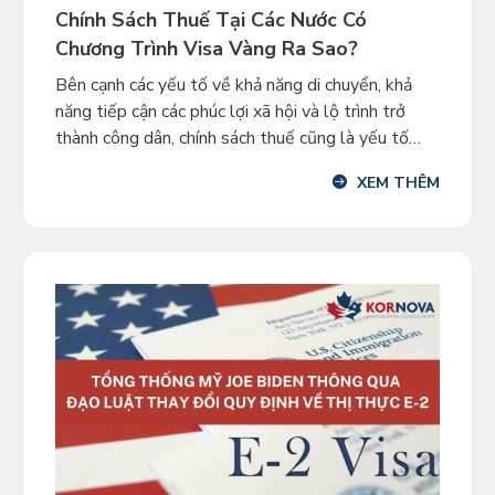
Chính Sách Thuế Tại Các Nước Có
Chương Trình Visa Vàng Ra Sao?
Bên cạnh các yếu tố về khả năng di chuyển, khả
năng tiếp cận các phúc lợi xã hội và lộ trình trở
thành công dân, chính sách thuế cũng là yếu tố
quan trọng mà những nhà đầu tư quyết định lựa
XEM THÊM
chọn chương trình Visa Vàng. Vì thế, nhiều quốc gia
đã đưa […]