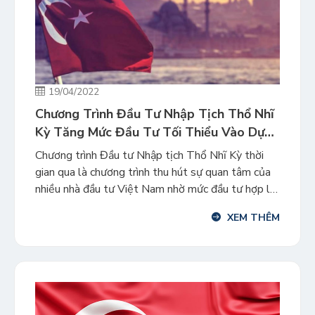
19/04/2022
Chương Trình Đầu Tư Nhập Tịch Thổ Nhĩ
Kỳ Tăng Mức Đầu Tư Tối Thiểu Vào Dự
Án Bất Động Sản
Chương trình Đầu tư Nhập tịch Thổ Nhĩ Kỳ thời
gian qua là chương trình thu hút sự quan tâm của
nhiều nhà đầu tư Việt Nam nhờ mức đầu tư hợp lý,
cùng hồ sơ đơn giản, nhanh chóng, và mang lại
XEM THÊM
nhiều quyền lợi. Chương trình vừa công bố một số
thay đổi […]