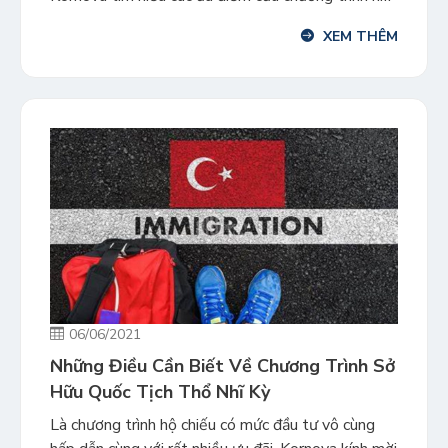
chiếu đang rất “HOT” này nhé: Ưu điểm của
XEM THÊM
chương trình Chương trình hộ chiếu Thổ Nhĩ Kỳ có
nhiều ưu điểm nổi trội. […]
06/06/2021
Những Điều Cần Biết Về Chương Trình Sở
Hữu Quốc Tịch Thổ Nhĩ Kỳ
Là chương trình hộ chiếu có mức đầu tư vô cùng