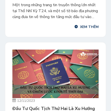
Từ Năm 2024
Một trong những trang tin truyền thông lớn nhất
tại Thổ Nhĩ Kỳ T24, và một số tờ báo địa phương
cùng đưa tin về thông tin tăng mức đầu tư vào
chương trình Đầu tư Nhập tịch nước này. Tuy nhiên
XEM THÊM
những thông tin này chưa được xác nhận chính thức
bởi Chính phủ […]
12/11/2023
Đầu Tư Quốc Tịch Thứ Hai Là Xu Hướng