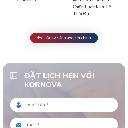
Tư Nhập Cư
Âu Là Xu Hướng &
Chiến Lược Kinh Tế
Thời Đại
Quay về trang tin chính
ĐẶT LỊCH HẸN VỚI
KORNOVA