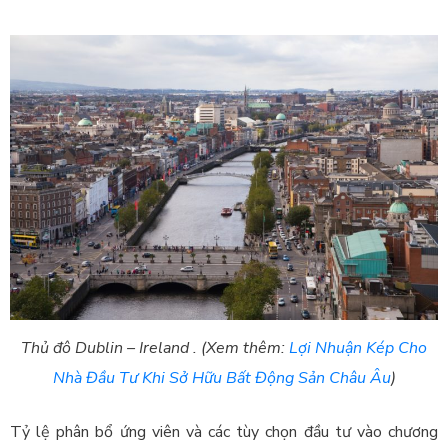
Thủ đô Dublin – Ireland . (Xem thêm:
Lợi Nhuận Kép Cho
Nhà Đầu Tư Khi Sở Hữu Bất Động Sản Châu Âu
)
Tỷ lệ phân bổ ứng viên và các tùy chọn đầu tư vào chương