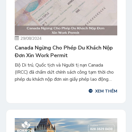
29/08/2024
Canada Ngừng Cho Phép Du Khách Nộp
Đơn Xin Work Permit
Bộ Di trú, Quốc tịch và Người tị nạn Canada
(IRCC) đã chấm dứt chính sách công tạm thời cho
phép du khách nộp đơn xin giấy phép lao động
(work permit) trong nước. Quy định mới sẽ có hiệu
XEM THÊM
lực ngay lập tức. IRCC đã đưa ra chính sách này
vào tháng 8 năm […]