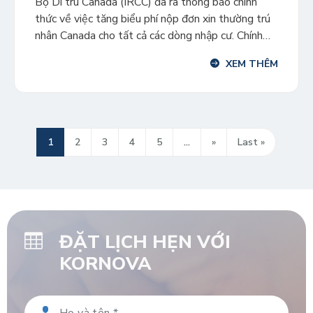
Bộ Di trú Canada (IRCC) đã ra thông báo chính
thức về việc tăng biểu phí nộp đơn xin thường trú
nhân Canada cho tất cả các dòng nhập cư. Chính
sách phí mới sẽ được áp dụng kể từ ngày
XEM THÊM
30/04/2024. Biểu phí mới được IRCC công bố sẽ
có hiệu lực trong vòng […]
1
2
3
4
5
...
»
Last »
ĐẶT LỊCH HẸN VỚI
KORNOVA