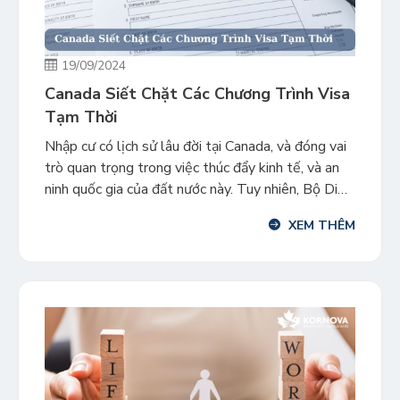
19/09/2024
Canada Siết Chặt Các Chương Trình Visa
Tạm Thời
Nhập cư có lịch sử lâu đời tại Canada, và đóng vai
trò quan trọng trong việc thúc đẩy kinh tế, và an
ninh quốc gia của đất nước này. Tuy nhiên, Bộ Di
trú Canada mới đây đã thông báo về việc giảm số
XEM THÊM
lượng cư dân tạm thời từ 6,5% xuống còn 5% […]