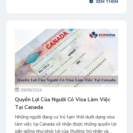
XEM THÊM
nhập cư tại các cửa khẩu biên giới cũng tăng theo.
Vì thế […]
09/06/2024
Quyền Lợi Của Người Có Visa Làm Việc
Tại Canada
Những người đang cư trú tạm thời dưới dạng visa
làm việc tại Canada sẽ nhận được những quyền lợi
gần giống như phúc lợi của thường trú nhân và