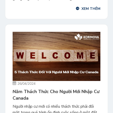
công dân, đi kèm với một số quy định riêng.
XEM THÊM
Kornova xin gửi một số quyền lợi phổ biến và
mang mục đích tham khảo […]
26/04/2024
Năm Thách Thức Cho Người Mới Nhập Cư
Canada
Người nhập cư mới có nhiều thách thức phải đối
mặt trong quá trình ổn định cuộc sống ở một đất