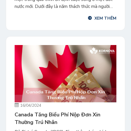
nước mới. Dưới đây là năm thách thức mà người
nhập cư mới cần phải vượt qua khi mới đặt chân tới
XEM THÊM
Canada và cách để có thể dễ dàng vượt qua chúng.
Rào […]
16/04/2024
Canada Tăng Biểu Phí Nộp Đơn Xin
Thường Trú Nhân