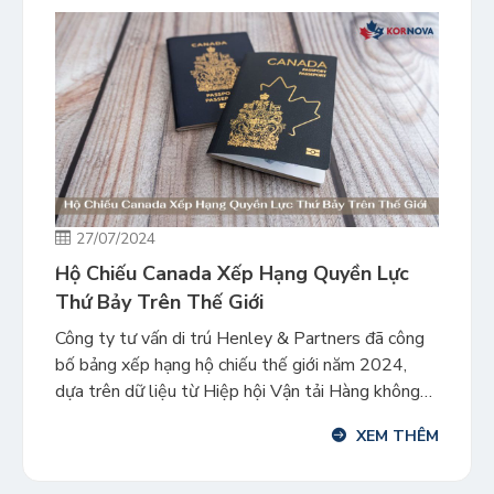
27/07/2024
Hộ Chiếu Canada Xếp Hạng Quyền Lực
Thứ Bảy Trên Thế Giới
Công ty tư vấn di trú Henley & Partners đã công
bố bảng xếp hạng hộ chiếu thế giới năm 2024,
dựa trên dữ liệu từ Hiệp hội Vận tải Hàng không
Quốc tế. Năm nay, công ty xếp hạng hộ chiếu
XEM THÊM
Canada là hộ chiếu quyền lực thứ bảy trên thế giới,
dựa trên […]