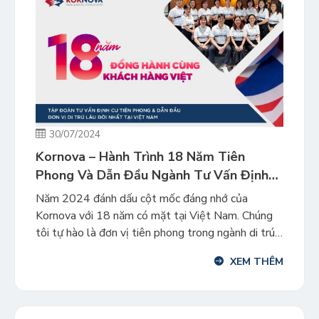
30/07/2024
Kornova – Hành Trình 18 Năm Tiên
Phong Và Dẫn Đầu Ngành Tư Vấn Định
Cư Tại Việt Nam
Năm 2024 đánh dấu cột mốc đáng nhớ của
Kornova với 18 năm có mặt tại Việt Nam. Chúng
tôi tự hào là đơn vị tiên phong trong ngành di trú
tại thị trường Việt Nam, từng bước xây dựng niềm
XEM THÊM
tin và mối quan hệ mật thiết với khách hàng. Cùng
điểm lại một […]