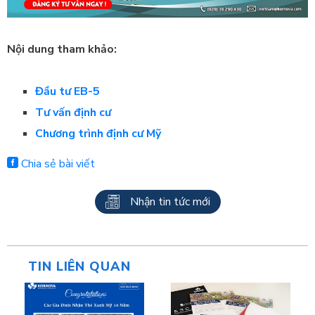
Nội dung tham khảo:
Đầu tư EB-5
Tư vấn định cư
Chương trình định cư Mỹ
Chia sẻ bài viết
Nhận tin tức mới
TIN LIÊN QUAN