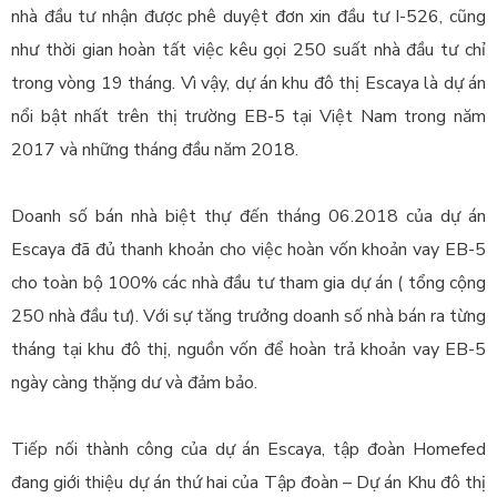
nhà đầu tư nhận được phê duyệt đơn xin đầu tư I-526, cũng
như thời gian hoàn tất việc kêu gọi 250 suất nhà đầu tư chỉ
trong vòng 19 tháng. Vì vậy, dự án khu đô thị Escaya là dự án
nổi bật nhất trên thị trường EB-5 tại Việt Nam trong năm
2017 và những tháng đầu năm 2018.
Doanh số bán nhà biệt thự đến tháng 06.2018 của dự án
Escaya đã đủ thanh khoản cho việc hoàn vốn khoản vay EB-5
cho toàn bộ 100% các nhà đầu tư tham gia dự án ( tổng cộng
250 nhà đầu tư). Với sự tăng trưởng doanh số nhà bán ra từng
tháng tại khu đô thị, nguồn vốn để hoàn trả khoản vay EB-5
ngày càng thặng dư và đảm bảo.
Tiếp nối thành công của dự án Escaya, tập đoàn Homefed
đang giới thiệu dự án thứ hai của Tập đoàn – Dự án Khu đô thị