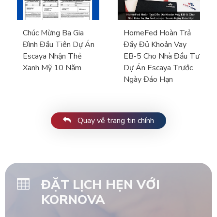
Chúc Mừng Ba Gia
HomeFed Hoàn Trả
Đình Đầu Tiên Dự Án
Đầy Đủ Khoản Vay
Escaya Nhận Thẻ
EB-5 Cho Nhà Đầu Tư
Xanh Mỹ 10 Năm
Dự Án Escaya Trước
Ngày Đáo Hạn
Quay về trang tin chính
ĐẶT LỊCH HẸN VỚI
KORNOVA