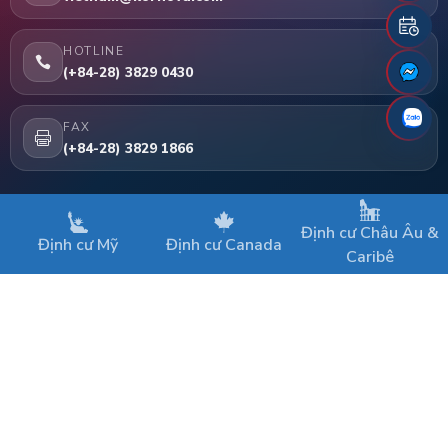
HOTLINE
(+84-28) 3829 0430
FAX
(+84-28) 3829 1866
LIÊN KẾT
Định cư Châu Âu &
Trang chủ
Định cư Mỹ
Định cư Canada
Caribê
Chương trình EB-5
Dịch vụ thẩm định dự án EB-5
Liên hệ
Bản quyền thuộc về © 2018 KORNOVA
Điều khoản sử dụng
•
Sơ đồ website