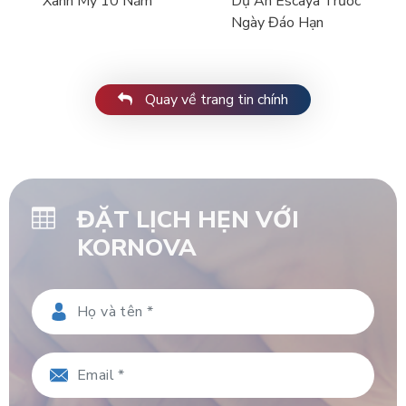
Xanh Mỹ 10 Năm
Dự Án Escaya Trước
Ngày Đáo Hạn
Quay về trang tin chính
ĐẶT LỊCH HẸN VỚI
KORNOVA