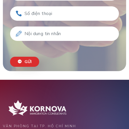
GỬI
VĂN PHÒNG TẠI TP. HỒ CHÍ MINH