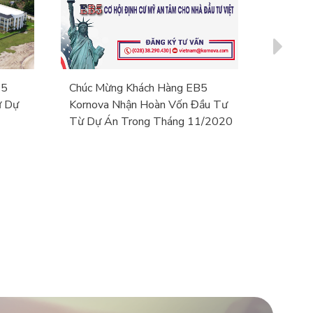
-5
Chúc Mừng Khách Hàng EB5
Khách H
ừ Dự
Kornova Nhận Hoàn Vốn Đầu Tư
Tục Nh
Từ Dự Án Trong Tháng 11/2020
Dự Án T