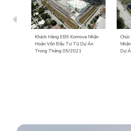
rter
Khách Hàng EB5 Kornova Nhận
Chúc
Hoàn Vốn Đầu Tư Từ Dự Án
Nhận
Trong Tháng 05/2021
Dự Á