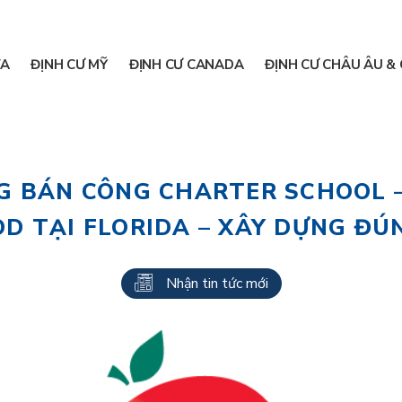
A
ĐỊNH CƯ MỸ
ĐỊNH CƯ CANADA
ĐỊNH CƯ CHÂU ÂU & 
 BÁN CÔNG CHARTER SCHOOL –
 TẠI FLORIDA – XÂY DỰNG ĐÚ
Nhận tin tức mới