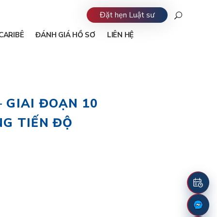
Đặt hẹn Luật sư
CARIBÊ
ĐÁNH GIÁ HỒ SƠ
LIÊN HỆ
 GIAI ĐOẠN 10
NG TIẾN ĐỘ