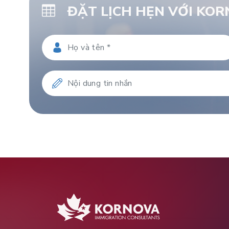
ĐẶT LỊCH HẸN VỚI KO