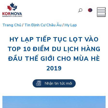
Trang Chủ
/
Tin Định Cư Châu Âu
/
Hy Lạp
HY LẠP TIẾP TỤC LỌT VÀO
TOP 10 ĐIỂM DU LỊCH HÀNG
ĐẦU THẾ GIỚI CHO MÙA HÈ
2019
Nhận tin tức mới