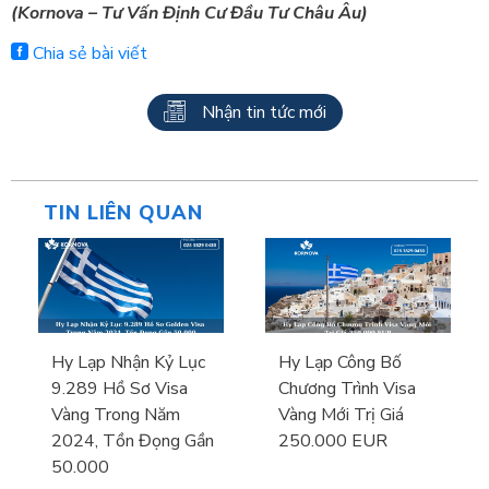
(Kornova – Tư Vấn Định Cư Đầu Tư Châu Âu)
Chia sẻ bài viết
Nhận tin tức mới
TIN LIÊN QUAN
Hy Lạp Nhận Kỷ Lục
Hy Lạp Công Bố
9.289 Hồ Sơ Visa
Chương Trình Visa
Vàng Trong Năm
Vàng Mới Trị Giá
2024, Tồn Đọng Gần
250.000 EUR
50.000