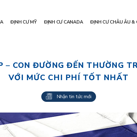
A
ĐỊNH CƯ MỸ
ĐỊNH CƯ CANADA
ĐỊNH CƯ CHÂU ÂU & 
ẠP – CON ĐƯỜNG ĐẾN THƯỜNG T
VỚI MỨC CHI PHÍ TỐT NHẤT
Nhận tin tức mới