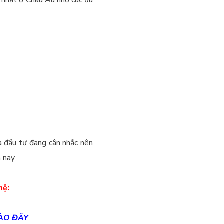
hà đầu tư đang cân nhắc nên
m nay
 hệ:
ÀO ĐÂY