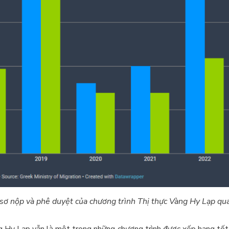
 sơ nộp và phê duyệt của chương trình Thị thực Vàng Hy Lạp qu
g Hy Lạp vẫn là một trong những chương trình được xếp hạng tốt