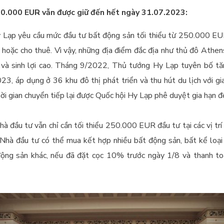
0.000 EUR vẫn được giữ đến hết ngày 31.07.2023:
 Lạp yêu cầu mức đầu tư bất động sản tối thiểu từ 250.000 EU
 ở hoặc cho thuê. Vì vậy, những địa điểm đắc địa như thủ đô Athe
 và sinh lợi cao. Tháng 9/2022, Thủ tướng Hy Lạp tuyên bố tă
 áp dụng ở 36 khu đô thị phát triển và thu hút du lịch với gia
ời gian chuyển tiếp lại được Quốc hội Hy Lạp phê duyệt gia hạn
 nhà đầu tư vẫn chỉ cần tối thiểu 250.000 EUR đầu tư tại các vị tr
 Nhà đầu tư có thể mua kết hợp nhiều bất động sản, bất kể loại hì
động sản khác, nếu đã đặt cọc 10% trước ngày 1/8 và thanh toá