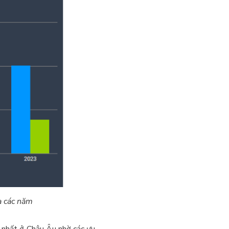
a các năm
 nhất ở Châu Âu nhờ các ưu