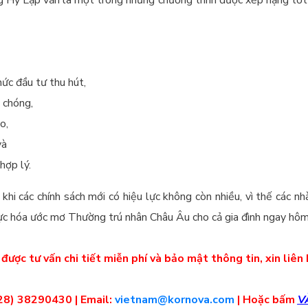
hức đầu tư thu hút,
 chóng,
o,
và
hợp lý.
 khi các chính sách mới có hiệu lực không còn nhiều, vì thế các n
hực hóa ước mơ Thường trú nhân Châu Âu cho cả gia đình ngay hô
được tư vấn chi tiết miễn phí và bảo mật thông tin, xin liên
28) 38290430 | Email:
vietnam@kornova.com
| Hoặc bấm
V