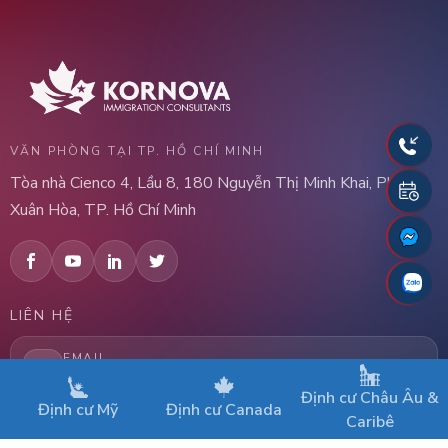
VĂN PHÒNG TẠI TP. HỒ CHÍ MINH
Tòa nhà Cienco 4, Lầu 8, 180 Nguyễn Thị Minh Khai, Phường
Xuân Hòa, TP. Hồ Chí Minh
LIÊN HỆ
EMAIL
vietnam@kornova.com
Định cư Châu Âu &
Định cư Mỹ
Định cư Canada
Caribê
HOTLINE