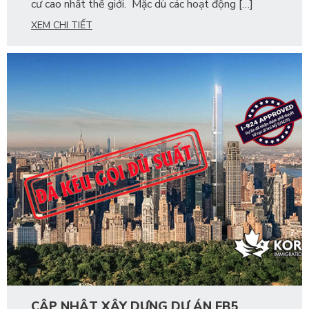
cư cao nhất thế giới. Mặc dù các hoạt động […]
XEM CHI TIẾT
CẬP NHẬT XÂY DỰNG DỰ ÁN EB5