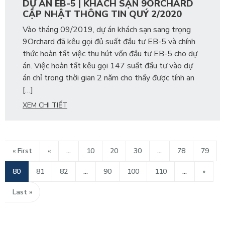
DỰ ÁN EB-5 | KHÁCH SẠN 9ORCHARD
CẬP NHẬT THÔNG TIN QUÝ 2/2020
Vào tháng 09/2019, dự án khách sạn sang trọng
9Orchard đã kêu gọi đủ suất đầu tư EB-5 và chính
thức hoàn tất việc thu hút vốn đầu tư EB-5 cho dự
án. Việc hoàn tất kêu gọi 147 suất đầu tư vào dự
án chỉ trong thời gian 2 năm cho thấy được tính an
[…]
XEM CHI TIẾT
« First
«
...
10
20
30
...
78
79
80
81
82
...
90
100
110
...
»
Last »