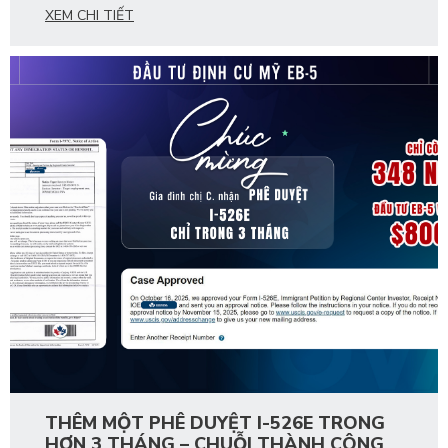
XEM CHI TIẾT
THÊM MỘT PHÊ DUYỆT I-526E TRONG
HƠN 3 THÁNG – CHUỖI THÀNH CÔNG