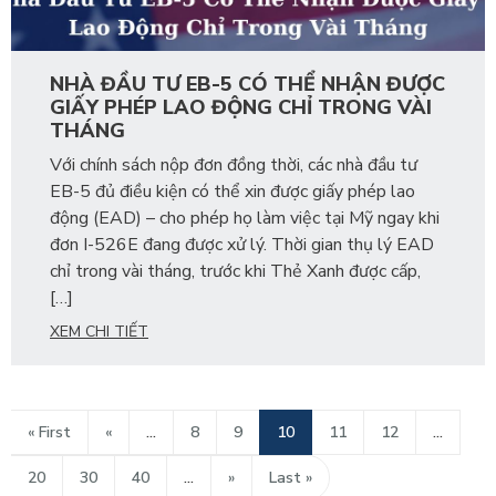
NHÀ ĐẦU TƯ EB-5 CÓ THỂ NHẬN ĐƯỢC
GIẤY PHÉP LAO ĐỘNG CHỈ TRONG VÀI
THÁNG
Với chính sách nộp đơn đồng thời, các nhà đầu tư
EB-5 đủ điều kiện có thể xin được giấy phép lao
động (EAD) – cho phép họ làm việc tại Mỹ ngay khi
đơn I-526E đang được xử lý. Thời gian thụ lý EAD
chỉ trong vài tháng, trước khi Thẻ Xanh được cấp,
[…]
XEM CHI TIẾT
« First
«
...
8
9
10
11
12
...
20
30
40
...
»
Last »