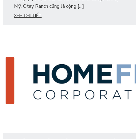
Mỹ. Otay Ranch cũng là cộng […]
XEM CHI TIẾT