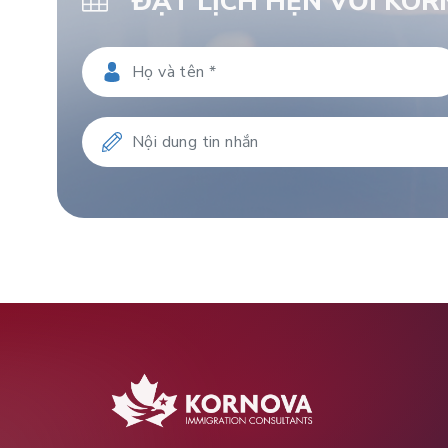
ĐẶT LỊCH HẸN VỚI KO