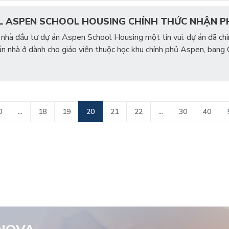
L ASPEN SCHOOL HOUSING CHÍNH THỨC NHẬN PH
 nhà đầu tư dự án Aspen School Housing một tin vui: dự án đã c
án nhà ở dành cho giáo viên thuộc học khu chính phủ Aspen, bang
0
...
18
19
20
21
22
...
30
40