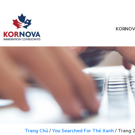
KORNOV
Trang Chủ
/
You Searched For Thẻ Xanh
/
Trang 