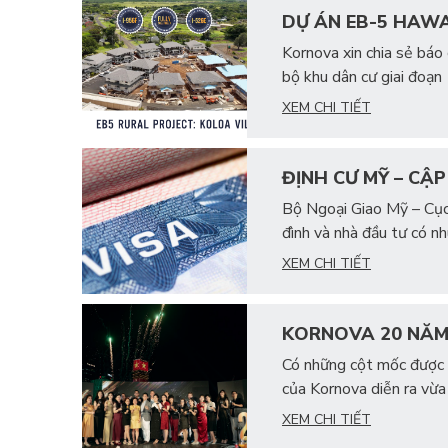
DỰ ÁN EB-5 HAWA
Kornova xin chia sẻ báo
bộ khu dân cư giai đoạn
XEM CHI TIẾT
ĐỊNH CƯ MỸ – CẬ
Bộ Ngoại Giao Mỹ – Cục 
đình và nhà đầu tư có nh
XEM CHI TIẾT
KORNOVA 20 NĂM
Có những cột mốc được 
của Kornova diễn ra vừa
XEM CHI TIẾT