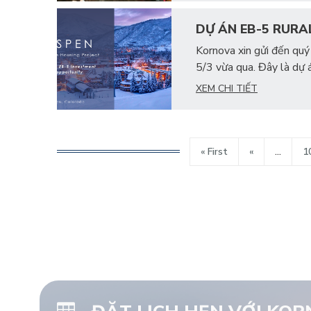
DỰ ÁN EB-5 RURA
Kornova xin gửi đến quý
5/3 vừa qua. Đây là dự 
XEM CHI TIẾT
« First
«
...
1