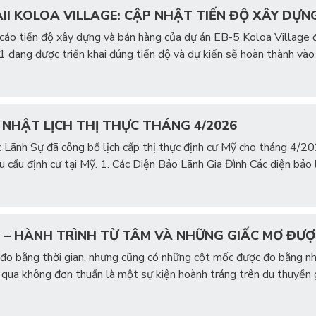
II KOLOA VILLAGE: CẬP NHẬT TIẾN ĐỘ XÂY DỰ
 cáo tiến độ xây dựng và bán hàng của dự án EB-5 Koloa Village
 1 đang được triển khai đúng tiến độ và dự kiến sẽ hoàn thành v
P NHẬT LỊCH THỊ THỰC THÁNG 4/2026
Lãnh Sự đã công bố lịch cấp thị thực định cư Mỹ cho tháng 4/202
u cầu định cư tại Mỹ. 1. Các Diện Bảo Lãnh Gia Đình Các diện bảo
 – HÀNH TRÌNH TỪ TÂM VÀ NHỮNG GIẤC MƠ ĐƯ
đo bằng thời gian, nhưng cũng có những cột mốc được đo bằng n
 qua không đơn thuần là một sự kiện hoành tráng trên du thuyền g