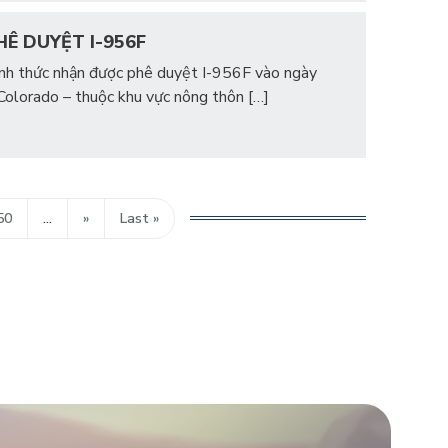
Ê DUYỆT I-956F
hính thức nhận được phê duyệt I-956F vào ngày
 Colorado – thuộc khu vực nông thôn […]
50
...
»
Last »