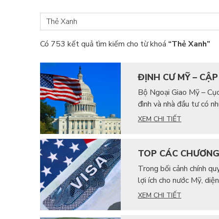
Có 753 kết quả tìm kiếm cho từ khoá
“Thẻ Xanh”
ĐỊNH CƯ MỸ – CẬ
Bộ Ngoại Giao Mỹ – Cục 
đình và nhà đầu tư có nh
XEM CHI TIẾT
TOP CÁC CHƯƠNG 
Trong bối cảnh chính qu
lợi ích cho nước Mỹ, diệ
XEM CHI TIẾT