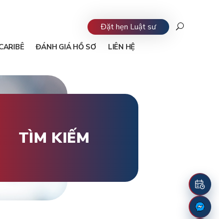
Đặt hẹn Luật sư
CARIBÊ
ĐÁNH GIÁ HỒ SƠ
LIÊN HỆ
TÌM KIẾM