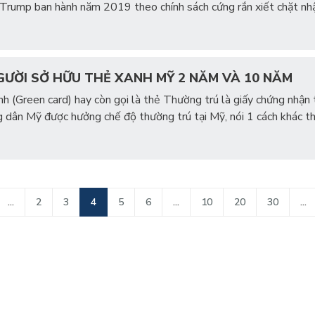
 Trump ban hành năm 2019 theo chính sách cứng rắn xiết chặt nh
GƯỜI SỞ HỮU THẺ XANH MỸ 2 NĂM VÀ 10 NĂM
h (Green card) hay còn gọi là thẻ Thường trú là giấy chứng nhận
g dân Mỹ được hưởng chế độ thường trú tại Mỹ, nói 1 cách khác th
...
2
3
4
5
6
...
10
20
30
...