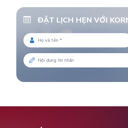
ĐẶT LỊCH HẸN VỚI KO