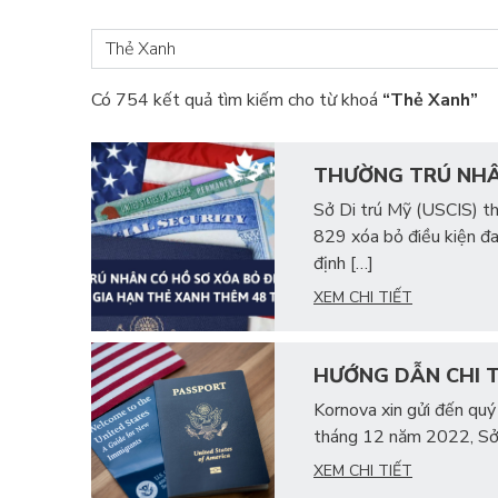
Có 754 kết quả tìm kiếm cho từ khoá
“Thẻ Xanh”
THƯỜNG TRÚ NHÂN
Sở Di trú Mỹ (USCIS) th
829 xóa bỏ điều kiện đa
định […]
XEM CHI TIẾT
HƯỚNG DẪN CHI T
Kornova xin gửi đến quý
tháng 12 năm 2022, Sở 
XEM CHI TIẾT