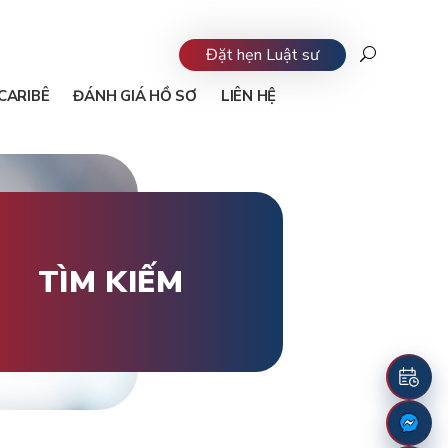
Đặt hẹn Luật sư
CARIBÊ
ĐÁNH GIÁ HỒ SƠ
LIÊN HỆ
TÌM KIẾM