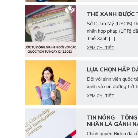
THẺ XANH ĐƯỢC T
Sở Di trú Mỹ (USCIS) t
nhân hợp pháp (LPR) đã
Thẻ Xanh […]
XEM CHI TIẾT
LỰA CHỌN HẤP DẪ
Đối với sinh viên quốc 
xanh và con đường trở t
XEM CHI TIẾT
TIN NÓNG – TỔNG
NHÂN LÀ GÁNH N
Chính quyền Biden đã cô