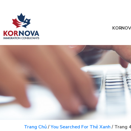
KORNOV
Trang Chủ
/
You Searched For Thẻ Xanh
/
Trang 