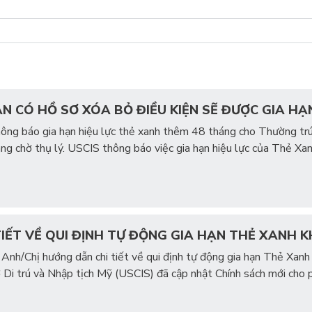
 CÓ HỒ SƠ XÓA BỎ ĐIỀU KIỆN SẼ ĐƯỢC GIA H
ông báo gia hạn hiệu lực thẻ xanh thêm 48 tháng cho Thường trú
ng chờ thụ lý. USCIS thông báo việc gia hạn hiệu lực của Thẻ X
IẾT VỀ QUI ĐỊNH TỰ ĐỘNG GIA HẠN THẺ XANH K
 Anh/Chị hướng dẫn chi tiết về qui định tự động gia hạn Thẻ Xanh
Di trú và Nhập tịch Mỹ (USCIS) đã cập nhật Chính sách mới cho 