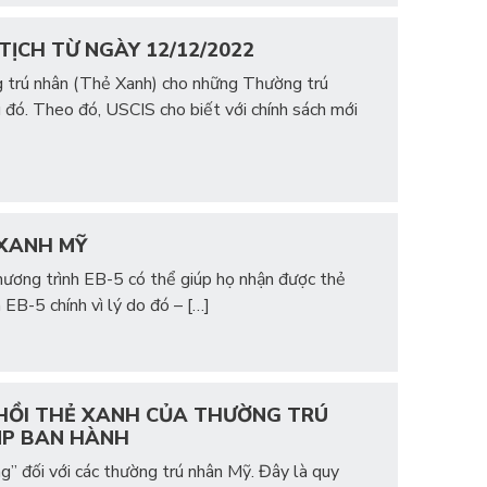
TỊCH TỪ NGÀY 12/12/2022
g trú nhân (Thẻ Xanh) cho những Thường trú
đó. Theo đó, USCIS cho biết với chính sách mới
 XANH MỸ
chương trình EB-5 có thể giúp họ nhận được thẻ
EB-5 chính vì lý do đó – […]
 HỒI THẺ XANH CỦA THƯỜNG TRÚ
MP BAN HÀNH
g” đối với các thường trú nhân Mỹ. Đây là quy