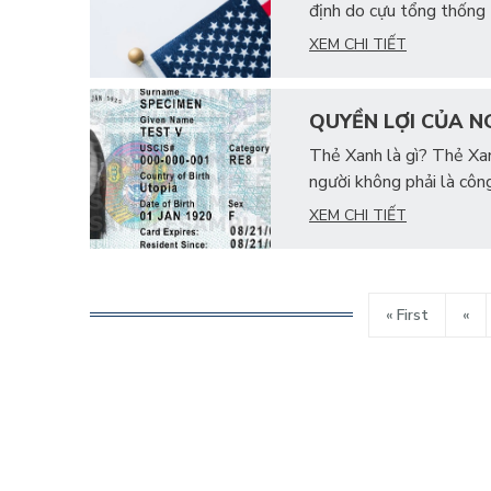
định do cựu tổng thống
XEM CHI TIẾT
QUYỀN LỢI CỦA N
Thẻ Xanh là gì? Thẻ Xan
người không phải là côn
XEM CHI TIẾT
« First
«