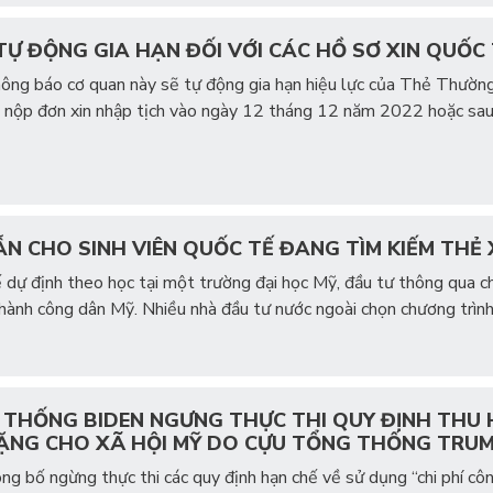
Ự ĐỘNG GIA HẠN ĐỐI VỚI CÁC HỒ SƠ XIN QUỐC 
hông báo cơ quan này sẽ tự động gia hạn hiệu lực của Thẻ Thườn
 nộp đơn xin nhập tịch vào ngày 12 tháng 12 năm 2022 hoặc sau 
N CHO SINH VIÊN QUỐC TẾ ĐANG TÌM KIẾM THẺ
tế dự định theo học tại một trường đại học Mỹ, đầu tư thông qua 
hành công dân Mỹ. Nhiều nhà đầu tư nước ngoài chọn chương trình 
 THỐNG BIDEN NGƯNG THỰC THI QUY ĐỊNH THU
ẶNG CHO XÃ HỘI MỸ DO CỰU TỔNG THỐNG TRU
ng bố ngừng thực thi các quy định hạn chế về sử dụng “chi phí côn