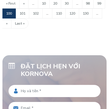
« First
«
...
10
20
30
...
98
99
100
101
102
...
110
120
130
...
»
Last »
ĐẶT LỊCH HẸN VỚI
KORNOVA