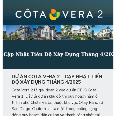
DỰ ÁN COTA VERA 2 – CẬP NHẬT TIẾN
ĐỘ XÂY DỰNG THÁNG 4/2025
Cota Vera 2 là giai đoạn 2 của dự án EB-5 Cota
Vera 1. Đây là dự án khu đô thị quy hoạch nằm ở
thành phố Chula Vista, thuộc khu vực Otay Ranch ở
San Diego, California – là một trong những cộng
đồng quy hoạch dân cư lớn và thành công nhất tại