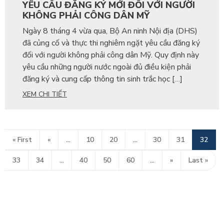
YÊU CẦU ĐĂNG KÝ MỚI ĐỐI VỚI NGƯỜI
KHÔNG PHẢI CÔNG DÂN MỸ
Ngày 8 tháng 4 vừa qua, Bộ An ninh Nội địa (DHS)
đã củng cố và thực thi nghiêm ngặt yêu cầu đăng ký
đối với người không phải công dân Mỹ. Quy định này
yêu cầu những người nước ngoài đủ điều kiện phải
đăng ký và cung cấp thông tin sinh trắc học […]
XEM CHI TIẾT
« First
«
...
10
20
...
30
31
32
33
34
...
40
50
60
...
»
Last »