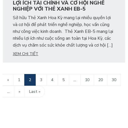
LỢI ÍCH TÀI CHÍNH VÀ CƠ HỘI NGHỀ
NGHIỆP VỚI THẺ XANH EB-5
Sở hữu Thẻ Xanh Hoa Kỳ mang lại nhiều quyền lợi
và cơ hội để phát triển nghề nghiệp, học vấn cũng
như công việc kinh doanh. Thẻ Xanh EB-5 mang lại
nhiều lợi ích như cuộc sống an toàn tại Hoa Kỳ, các
dịch vụ chăm sóc sức khỏe chất lượng và cơ hội […]
XEM CHI TIẾT
«
1
2
3
4
5
...
10
20
30
...
»
Last »