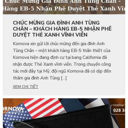
CHÚC MỪNG GIA ĐÌNH ANH TÙNG
CHÂN – KHÁCH HÀNG EB-5 NHẬN PHÊ
DUYỆT THẺ XANH VĨNH VIỄN
Kornova xin gửi lời chúc mừng đến gia đình Anh
Tùng Chân – một khách hàng EB-5 thân thiết của
Kornova hiện đang định cư tại bang California đã
nhận được Thẻ Xanh vĩnh viễn. Trong chuyến công
tác mới đây tại Mỹ, đội ngũ Kornova đã có dịp đến
thăm gia đình Anh Tùng […]
XEM CHI TIẾT