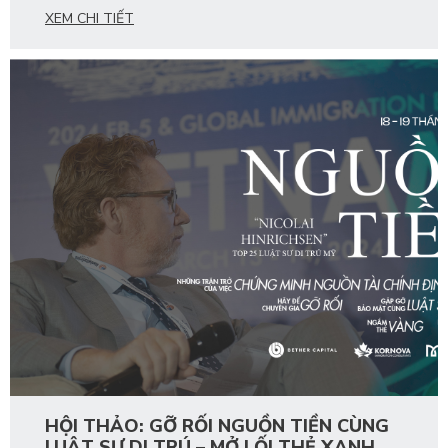
XEM CHI TIẾT
HỘI THẢO: GỠ RỐI NGUỒN TIỀN CÙNG
LUẬT SƯ DI TRÚ – MỞ LỐI THẺ XANH