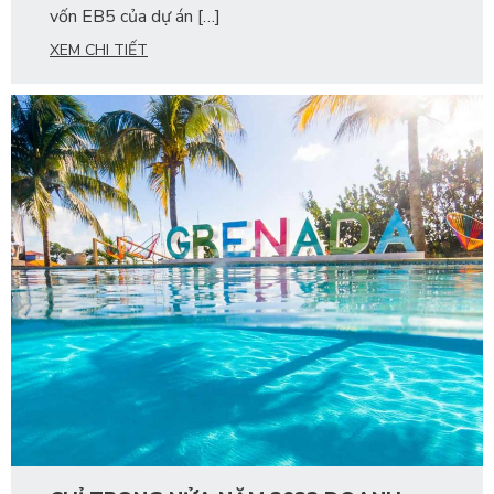
vốn EB5 của dự án […]
XEM CHI TIẾT