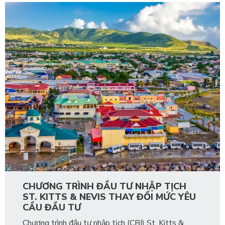
CHƯƠNG TRÌNH ĐẦU TƯ NHẬP TỊCH
ST. KITTS & NEVIS THAY ĐỔI MỨC YÊU
CẦU ĐẦU TƯ
Chương trình đầu tư nhập tịch (CBI) St. Kitts &