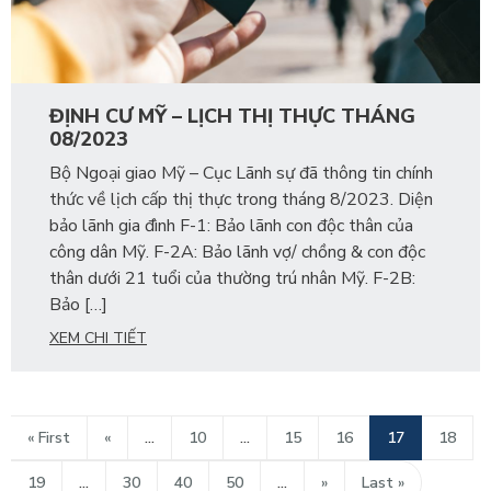
ĐỊNH CƯ MỸ – LỊCH THỊ THỰC THÁNG
08/2023
Bộ Ngoại giao Mỹ – Cục Lãnh sự đã thông tin chính
thức về lịch cấp thị thực trong tháng 8/2023. Diện
bảo lãnh gia đình F-1: Bảo lãnh con độc thân của
công dân Mỹ. F-2A: Bảo lãnh vợ/ chồng & con độc
thân dưới 21 tuổi của thường trú nhân Mỹ. F-2B:
Bảo […]
XEM CHI TIẾT
« First
«
...
10
...
15
16
17
18
19
...
30
40
50
...
»
Last »