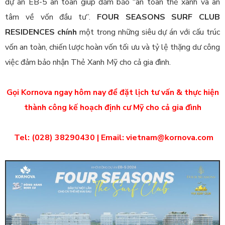
dự án EB-5 an toàn giúp đảm bảo “an toàn thẻ xanh và an
tâm về vốn đầu tư”.
FOUR SEASONS SURF CLUB
RESIDENCES chính
một trong những siêu dự án với cấu trúc
vốn an toàn, chiến lược hoàn vốn tối ưu và tỷ lệ thặng dư công
việc đảm bảo nhận Thẻ Xanh Mỹ cho cả gia đình.
Gọi Kornova ngay hôm nay để đặt lịch tư vấn & thực hiện
thành công kế hoạch định cư Mỹ cho cả gia đình
Tel: (028) 38290430 | Email: vietnam@kornova.com