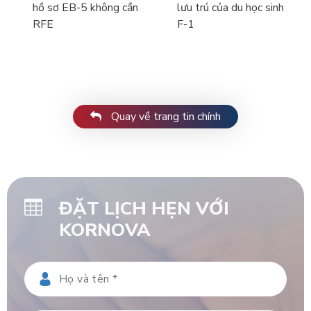
hồ sơ EB-5 không cần
lưu trú của du học sinh
RFE
F-1
Quay về trang tin chính
ĐẶT LỊCH HẸN VỚI
KORNOVA