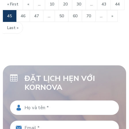
« First
«
...
10
20
30
...
43
44
45
46
47
...
50
60
70
...
»
Last »
ĐẶT LỊCH HẸN VỚI
KORNOVA