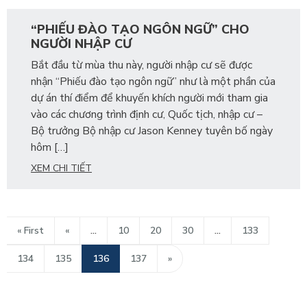
“PHIẾU ĐÀO TẠO NGÔN NGỮ” CHO
NGƯỜI NHẬP CƯ
Bắt đầu từ mùa thu này, người nhập cư sẽ được
nhận “Phiếu đào tạo ngôn ngữ” như là một phần của
dự án thí điểm để khuyến khích người mới tham gia
vào các chương trình định cư, Quốc tịch, nhập cư –
Bộ trưởng Bộ nhập cư Jason Kenney tuyên bố ngày
hôm […]
XEM CHI TIẾT
« First
«
...
10
20
30
...
133
134
135
136
137
»