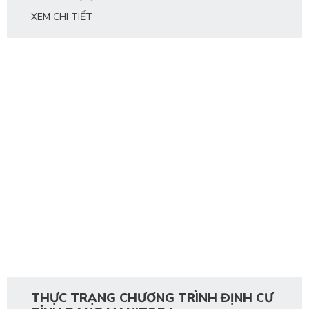
XEM CHI TIẾT
THỰC TRẠNG CHƯƠNG TRÌNH ĐỊNH CƯ