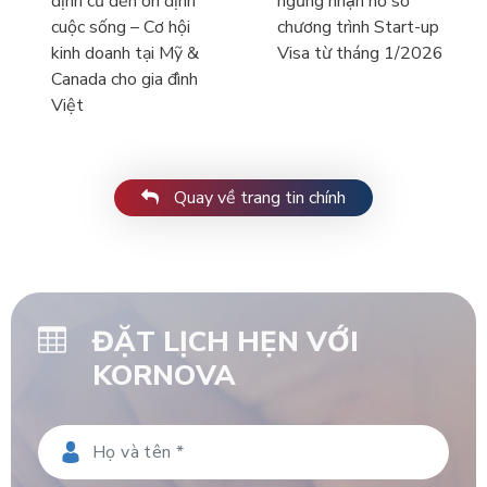
định cư đến ổn định
ngừng nhận hồ sơ
cuộc sống – Cơ hội
chương trình Start-up
kinh doanh tại Mỹ &
Visa từ tháng 1/2026
Canada cho gia đình
Việt
Quay về trang tin chính
ĐẶT LỊCH HẸN VỚI
KORNOVA