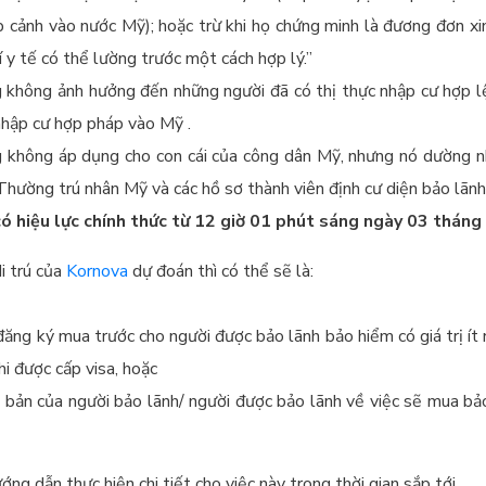
 cảnh vào nước Mỹ); hoặc trừ khi họ chứng minh là đương đơn xin
hí y tế có thể lường trước một cách hợp lý.”
 không ảnh hưởng đến những người đã có thị thực nhập cư hợp 
nhập cư hợp pháp vào Mỹ .
 không áp dụng cho con cái của công dân Mỹ, nhưng nó dường n
hường trú nhân Mỹ và các hồ sơ thành viên định cư diện bảo lãnh 
ó hiệu lực chính thức từ 12 giờ 01 phút sáng ngày 03 thán
i trú của
Kornova
dự đoán thì có thể sẽ là:
đăng ký mua trước cho người được bảo lãnh bảo hiểm có giá trị ít 
i được cấp visa, hoặc
 bản của người bảo lãnh/ người được bảo lãnh về việc sẽ mua b
g dẫn thực hiện chi tiết cho việc này trong thời gian sắp tới.