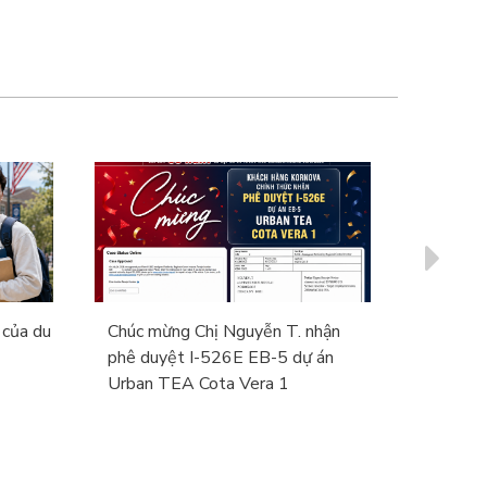
 của du
Chúc mừng Chị Nguyễn T. nhận
Mỹ áp d
phê duyệt I-526E EB-5 dự án
lên đến
Urban TEA Cota Vera 1
du lịch