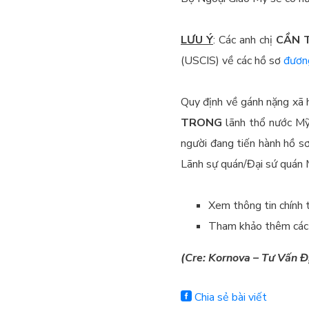
LƯU Ý
: Các anh chị
CẦN 
(USCIS) về các hồ sơ
đương
Quy định về gánh nặng xã 
TRONG
lãnh thổ nước Mỹ 
người đang tiến hành hồ s
Lãnh sự quán/Đại sứ quán 
Xem thông tin chính
Tham khảo thêm cá
(Cre: Kornova – Tư Vấn Đ
Chia sẻ bài viết