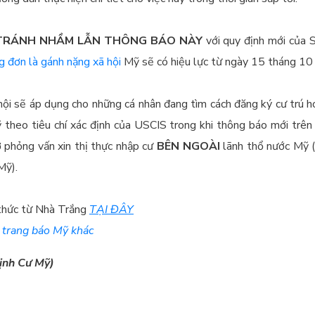
TRÁNH NHẦM LẪN THÔNG BÁO NÀY
với quy định mới của 
 đơn là gánh nặng xã hội
Mỹ sẽ có hiệu lực từ ngày 15 tháng 1
hội sẽ áp dụng cho những cá nhân đang tìm cách đăng ký cư trú h
theo tiêu chí xác định của USCIS trong khi thông báo mới trê
ơ phỏng vấn xin thị thực nhập cư
BÊN NGOÀI
lãnh thổ nước Mỹ (
Mỹ).
 thức từ Nhà Trắng
TẠI ĐÂY
c
trang báo Mỹ khác
ịnh Cư Mỹ)