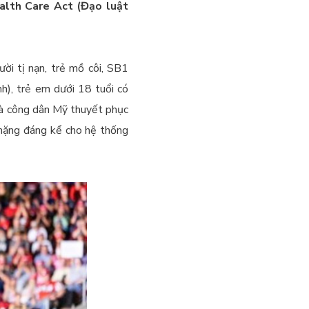
alth Care Act (Đạo luật
ời tị nạn, trẻ mồ côi, SB1
h), trẻ em dưới 18 tuổi có
là công dân Mỹ thuyết phục
 nặng đáng kể cho hệ thống