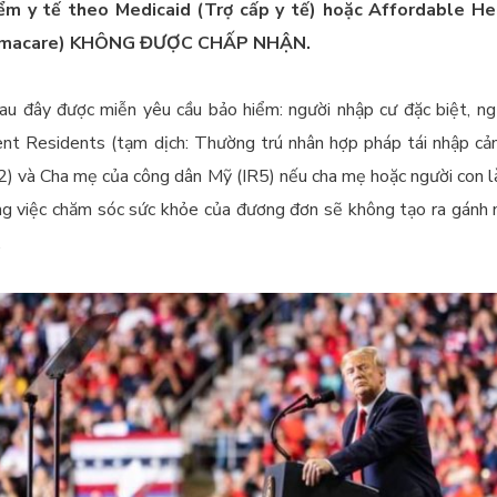
iểm y tế theo Medicaid (Trợ cấp y tế) hoặc Affordable He
bamacare) KHÔNG ĐƯỢC CHẤP NHẬN.
u đây được miễn yêu cầu bảo hiểm: người nhập cư đặc biệt, ngư
t Residents (tạm dịch: Thường trú nhân hợp pháp tái nhập cản
2) và Cha mẹ của công dân Mỹ (IR5) nếu cha mẹ hoặc người con 
ng việc chăm sóc sức khỏe của đương đơn sẽ không tạo ra gánh
.