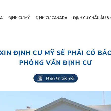
A
ĐỊNH CƯ MỸ
ĐỊNH CƯ CANADA
ĐỊNH CƯ CHÂU ÂU & 
IN ĐỊNH CƯ MỸ SẼ PHẢI CÓ BẢO
PHỎNG VẤN ĐỊNH CƯ
Nhận tin tức mới