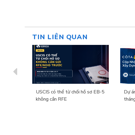
TIN LIÊN QUAN
tiên dự án
USCIS có thể từ chối hồ sơ EB-5
Dự á
ính thức
không cần RFE
thán