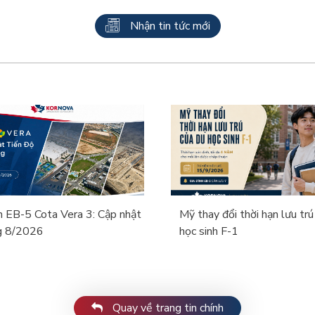
Nhận tin tức mới
n EB-5 Cota Vera 3: Cập nhật
Mỹ thay đổi thời hạn lưu trú
g 8/2026
học sinh F-1
Quay về trang tin chính